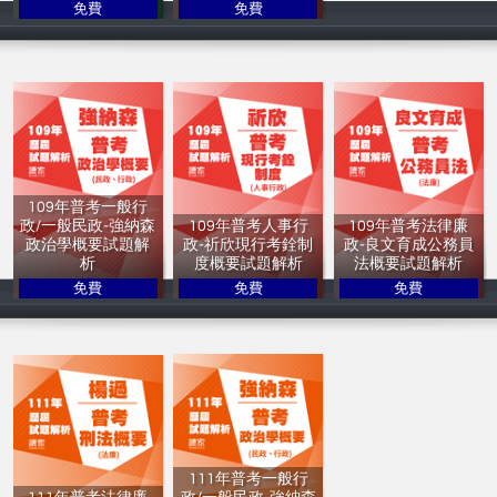
免費
免費
讀家補習班
讀家補習班
109年普考一般行
政/一般民政-強納森
109年普考人事行
109年普考法律廉
政治學概要試題解
政-祈欣現行考銓制
政-良文育成公務員
析
度概要試題解析
法概要試題解析
免費
免費
免費
讀家補習班
讀家補習班
讀家補習班
111年普考一般行