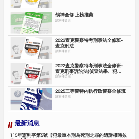
鴿神全修 上榜推薦
讀家補習班
2022查克警察特考刑事法全修班-
查克刑法
讀家補習班
2022查克警察特考刑事法全修班-
查克刑事訴訟法(偵查法學、犯罪
偵查學等)
讀家補習班
2025三等警特內軌行政警察全修班
讀家補習班
最新消息
115年憲判字第5號【犯最重本刑為死刑之罪的追訴權時效