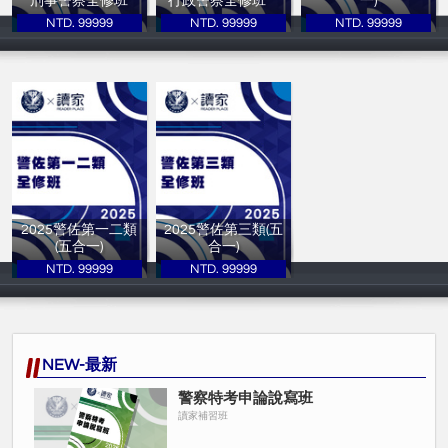
刑事警察全修班
行政警察全修班
一)
NTD. 99999
NTD. 99999
NTD. 99999
讀家補習班
讀家補習班
讀家補習班
2025警佐第一二類
2025警佐第三類(五
(五合一)
合一)
NTD. 99999
NTD. 99999
讀家補習班
讀家補習班
NEW-最新
警察特考申論說寫班
讀家補習班