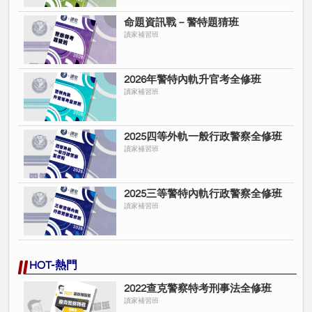
命題資訊戰－警特題猜班
讀家補習班
2026年警特內軌升官考全修班
讀家補習班
2025四等外軌一般行政警察全修班
讀家補習班
2025三等警特內軌行政警察全修班
讀家補習班
HOT-熱門
2022查克警察特考刑事法全修班
讀家補習班