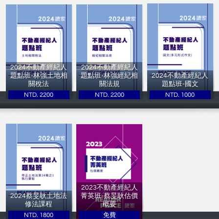
2024不動產經紀人
2024不動產經紀人
題點班-林強土地相
題點班-林強經紀相
2024不動產經紀人
關稅法
關法規
題點班-國文
NTD. 2200
NTD. 2200
NTD. 1000
讀家補習班
讀家補習班
讀家補習班
2023不動產經紀人
2024蔡旻耿土地法
菁英班-蔡旻耿估價
修法課程
概要
NTD. 1800
免費