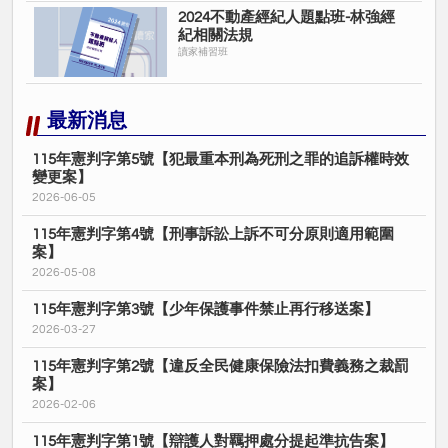
2024不動產經紀人題點班-林強經
紀相關法規
讀家補習班
最新消息
115年憲判字第5號【犯最重本刑為死刑之罪的追訴權時效
變更案】
2026-06-05
115年憲判字第4號【刑事訴訟上訴不可分原則適用範圍
案】
2026-05-08
115年憲判字第3號【少年保護事件禁止再行移送案】
2026-03-27
115年憲判字第2號【違反全民健康保險法扣費義務之裁罰
案】
2026-02-06
115年憲判字第1號【辯護人對羈押處分提起準抗告案】