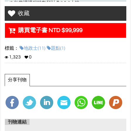
※每堂課課程時數預計為2.5-3小時
收藏
※實際堂數及課程時數最終依老師授課狀況與考情調
整。
購買電子書 NTD $99,999
•課程觀看期限：本次課程適用以課程開通日期起至114
年6月30日截止
標籤：
地政士(11)
題點(1)
1,323
0
【報名時間】114.02.25(二) - 03.06(四)
【考試時間】114.06.07(六) - 06.08(日)
分享刊物
•課程內容特色：
明星師資陣容~戴老師、林強、黃易、黃丹、蔡旻耿
▸
刊物連結
題點班:重點提示+法規說明+試題演練，幫助學員歸納
▸