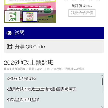
總評價
(
votes)
0
我要给予評價
試閱
分享 QR Code
2025地政士題點班
作者：讀家補習班 ╱ 日期：2024-11-07 ╱ 商務版
╱ 已保護 0.00 棵樹
課程產品介紹
✩
✩
•適用考試：地政士(土地代書)國家考照班
•課程堂次：31堂課