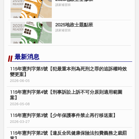
讀家補習班
2025地政士題點班
讀家補習班
最新消息
115年憲判字第5號【犯最重本刑為死刑之罪的追訴權時效
變更案】
2026-06-05
115年憲判字第4號【刑事訴訟上訴不可分原則適用範圍
案】
2026-05-08
115年憲判字第3號【少年保護事件禁止再行移送案】
2026-03-27
115年憲判字第2號【違反全民健康保險法扣費義務之裁罰
案】