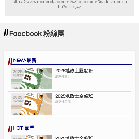
https://www.readerplace.com.tw/gogofinderReader/index.p
hp?bid=1347
各科的重點架構，申論題型迎刃而解!!
老師們親自撰寫講義內容，導入地政士之精選考題，
▸
學習完整無死角。
Facebook 粉絲團
符合趨勢，精準預測趨勢命題方向，以考取地政士(土
▸
地代書)國考證照為目標!!
NEW-最新
2025地政士題點班
讀家補習班
早鳥價$8,000只到2024/11/15喔!
2025地政士全修班
讀家補習班
HOT-熱門
2025地政士全修班