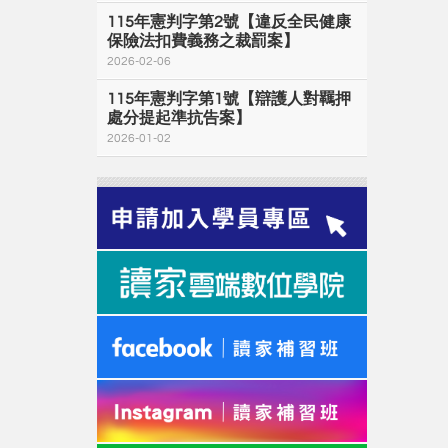
115年憲判字第2號【違反全民健康
保險法扣費義務之裁罰案】
2026-02-06
115年憲判字第1號【辯護人對羈押
處分提起準抗告案】
2026-01-02