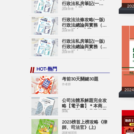
行政法私房筆記(一版)
2
組合A合購
讀家林青
行政法法條攻略(一版)
行政法總論與實務（二
版）組合B合購
讀家林青
行政法私房筆記(一版)
行政法總論與實務（二
版）組合C合購
讀家林青
HOT-熱門
考前30天關鍵30題
作者群
20
公司法體系解題完全攻
略【電子書】＊本商品
頁為一版＊本書目前已
陳楓
出新版＊購買時請留意
＊
2023榜首上榜攻略《律
師、司法官》(上)
讀家補習班