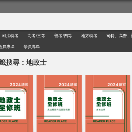
司法特考
高考/三等
普考/四等
地方特考
司特、高普、
會員專區
學員專區
籤搜尋：地政士