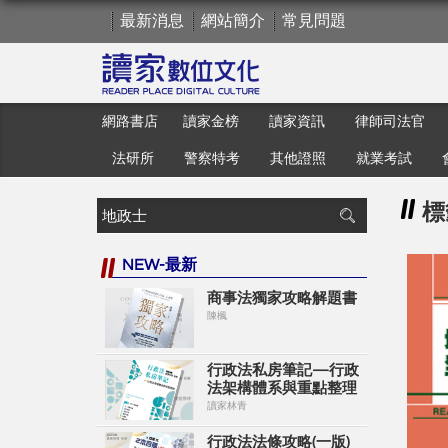
最新消息
網站簡介
常見問題
網路書店
讀家金榜
讀家資訊
律師司法官
法研所
警察特考
其他證照
就業考試
標
NEW-最新
商事法獨家攻略解題書
陳楓
行政法私房筆記—行政
法架構體系與重點整理
讀家林青
行政法法條攻略(一版)