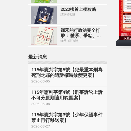
2020榜首上榜攻略
讀家補習班
鍾禾的行政法完全打
擊： 體系、爭點、解
不動
題一次搞定（上冊）
鍾禾（莊智翔）
【電子書】
最新消息
115年憲判字第5號【犯最重本刑為
死刑之罪的追訴權時效變更案】
2026-06-05
115年憲判字第4號【刑事訴訟上訴
不可分原則適用範圍案】
2026-05-08
115年憲判字第3號【少年保護事件
禁止再行移送案】
2026-03-27