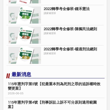
2022轉學考全修班-鍾禾憲法
讀家補習班
2022轉學考全修班-陳楓民法總則
讀家補習班
2022轉學考全修班-楊過刑法總則
讀家補習班
最新消息
115年憲判字第5號【犯最重本刑為死刑之罪的追訴權時效
變更案】
2026-06-05
115年憲判字第4號【刑事訴訟上訴不可分原則適用範圍
案】