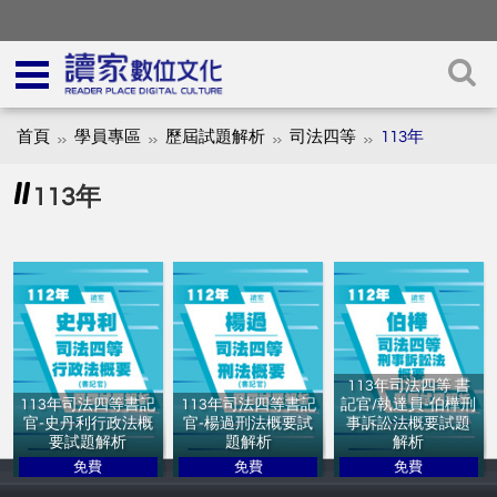
首頁
學員專區
歷屆試題解析
司法四等
113年
113年
113年司法四等 書
113年司法四等書記
113年司法四等書記
記官/執達員-伯樺刑
官-史丹利行政法概
官-楊過刑法概要試
事訴訟法概要試題
要試題解析
題解析
解析
免費
免費
免費
讀家補習班
讀家補習班
讀家補習班