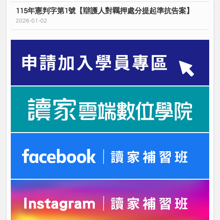
115年憲判字第1號【辯護人對羈押處分提起準抗告案】
2026-01-02