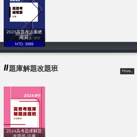
2023高普考法廉總
複習
NTD. 3999
讀家補習班
題庫解題改題班
More...
2024高考題庫解題
改題班-法廉