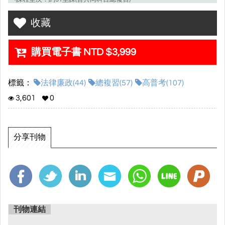
※每堂課課程時數預計為2.5-3小時
收藏
※實際堂數及課程時數最終依老師授課狀況與考情調整。
•課程服務期限：本次課程適用之考試結束後服務期限即截止
購買電子書 NTD $3,999
•課程觀看期限：2024/1/31
•課程內容特色：
▸多位頂尖師資領軍，帶您最後衝刺!!
標籤：
法律廉政(44)
總複習(57)
高普考(107)
▸加贈當年度共同科目總複習
3,601
0
▸老師們親自撰寫精美講義
▸最實用的電子書網站(各經驗談、修法講座、歷屆考題、考前重
點...)
分享刊物
刊物連結