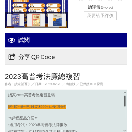
總評價
(
votes)
0
我要给予評價
試閱
分享 QR Code
2023高普考法廉總複習
作者：讀家補習班 ╱ 日期：2023-02-20 ╱ 商務版
╱ 已保護 0.00 棵樹
讀家2023高普考總複習登場
限~時~優~惠 只要3999 (延長到4/6)
✩課程產品介紹✩
•適用考試：2023年高普考法律廉政
•課程堂次：約31堂課(含共同科目總複習)