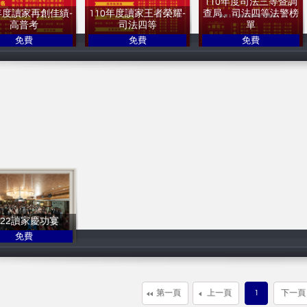
110年度司法三等暨調
年度讀家再創佳績-
110年度讀家王者榮耀-
查局、司法四等法警榜
高普考
司法四等
單
免費
免費
免費
讀家補習班
讀家補習班
讀家補習班
022讀家慶功宴
免費
讀家補習班
第一頁
上一頁
1
下一頁