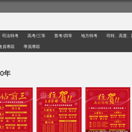
司法特考
高考/三等
普考/四等
地方特考
司特、高普、
會員專區
學員專區
10年