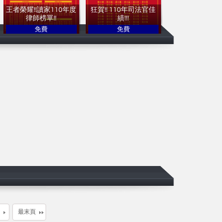
王者榮耀!!讀家110年度
狂賀!! 110年司法官佳
律師榜單!!
績!!!
免費
免費
讀家補習班
讀家補習班
最末頁