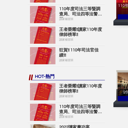
110
110年度司法三等暨調
查局、司法四等法警榜
單
讀家補習班
王者榮耀!!讀家110年度
律師榜單!!
讀家補習班
狂賀!! 110年司法官佳
績!!!
讀家補習班
HOT-熱門
王者榮耀!!讀家110年度
律師榜單!!
2
讀家補習班
110年度司法三等暨調
查局、司法四等法警榜
單
讀家補習班
2022讀家慶功宴