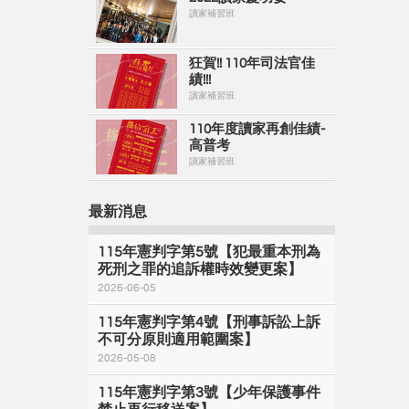
讀家補習班
狂賀!! 110年司法官佳
績!!!
讀家補習班
110年度讀家再創佳績-
高普考
讀家補習班
最新消息
115年憲判字第5號【犯最重本刑為
死刑之罪的追訴權時效變更案】
2026-06-05
115年憲判字第4號【刑事訴訟上訴
不可分原則適用範圍案】
2026-05-08
115年憲判字第3號【少年保護事件