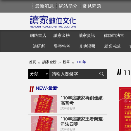
最新消息
網站簡介
常見問題
網路書店
讀家金榜
讀家資訊
律師司法官
法研所
警察特考
其他證照
就業考試
首頁
讀家金榜
榜單
110年
1
NEW-最新
110年度讀家再創佳績-
高普考
讀家補習班
110年度讀家王者榮耀-
司法四等
讀家補習班