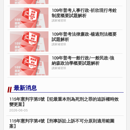
109年普考人事行政-祈欣現行考銓
制度概要試題解析
讀家補習班
109年普考法律廉政-楊過刑法概要
試題解析
讀家補習班
109年普考一般行政/一般民政-強
納森政治學概要試題解析
讀家補習班
最新消息
115年憲判字第5號【犯最重本刑為死刑之罪的追訴權時效
變更案】
2026-06-05
115年憲判字第4號【刑事訴訟上訴不可分原則適用範圍
案】