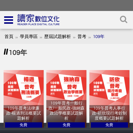
首頁
學員專區
歷屆試題解析
普考
109年
109年
109年普考一般行
109年普考法律廉
政/一般民政-強納森
109年普考人事行
政-楊過刑法概要試
政治學概要試題解
政-祈欣現行考銓制
題解析
析
度概要試題解析
免費
免費
免費
讀家補習班
讀家補習班
讀家補習班