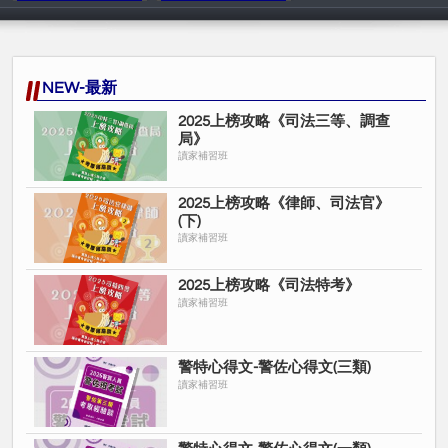
讀家補習班
讀家補習班
NEW-最新
2025上榜攻略《司法三等、調查
局》
讀家補習班
2025上榜攻略《律師、司法官》
(下)
讀家補習班
2025上榜攻略《司法特考》
讀家補習班
警特心得文-警佐心得文(三類)
讀家補習班