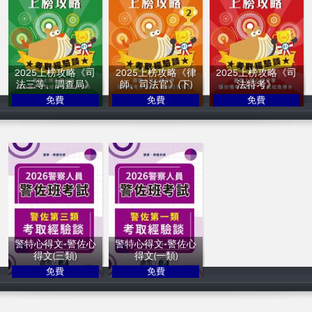
2025上榜攻略《司
2025上榜攻略《律
2025上榜攻略《司
法三等、調查局》
師、司法官》(下)
法特考》
免費
免費
免費
讀家補習班
讀家補習班
讀家補習班
警特心得文-警佐心
警特心得文-警佐心
得文(三類)
得文(一類)
免費
免費
讀家補習班
讀家補習班