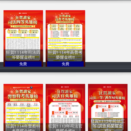
狂賀!! 114年司法四
狂賀!! 114年高普考
等榮耀金榜!!!
榮耀金榜!!!
免費
免費
讀家補習班
讀家補習班
狂賀!! 113年司法三
狂賀!! 114年警察特
狂賀!! 113年司法官
等/調查局榮耀金