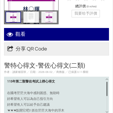
總評價
(
votes)
0
我要给予評價
觀看
分享 QR Code
警特心得文-警佐心得文(二類)
作者：讀家補習班 ╱ 日期：2026-06-02 ╱ 商務版
╱ 已保護 0.11 棵樹
115年第二類警佐考試上榜心得文
在國考茫茫大海中感到困惑、無助時
好希望有人可以為自己指引方向
好希望有人可以給予自己建議
☚☚☚點開它吧!! 抓住茫茫大海中的浮木