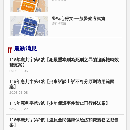
讀家補習班
警特心得文-一般警察考試篇
讀家補習班
最新消息
115年憲判字第5號【犯最重本刑為死刑之罪的追訴權時效
變更案】
2026-06-05
115年憲判字第4號【刑事訴訟上訴不可分原則適用範圍
案】
2026-05-08
115年憲判字第3號【少年保護事件禁止再行移送案】
2026-03-27
115年憲判字第2號【違反全民健康保險法扣費義務之裁罰
案】