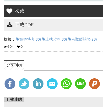
讓自己離上榜更近一步!!
收藏
\\讀家補習班 讓你國考穩如山//
下載PDF
☆進入電子書畫面點選左側⌜☁下載⌟符號，就可以下載上榜攻略囉!!
☆
標籤：
警察特考(30)
上榜攻略(30)
考取經驗談(28)
604
0
分享刊物
刊物連結