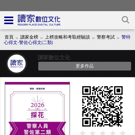
首頁
讀家金榜
上榜攻略和考取經驗談
警察考試
警特
心得文-警佐心得文(二類)
讀家數位文化
更多作品