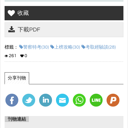
讓自己離上榜更近一步!!
收藏
\\讀家補習班 讓你國考穩如山//
下載PDF
☆進入電子書畫面點選左側⌜☁下載⌟符號，就可以下載上榜攻略囉!!
☆
標籤：
警察特考(30)
上榜攻略(30)
考取經驗談(28)
261
0
分享刊物
刊物連結