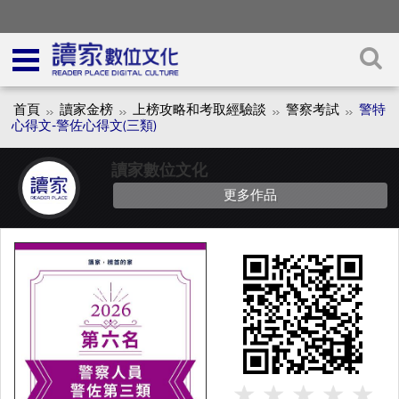
首頁
讀家金榜
上榜攻略和考取經驗談
警察考試
警特
心得文-警佐心得文(三類)
讀家數位文化
更多作品