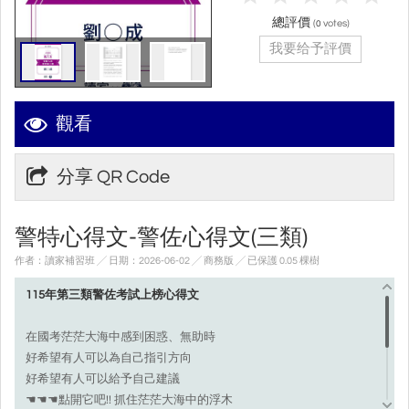
總評價
(
votes)
0
我要给予評價
觀看
分享 QR Code
警特心得文-警佐心得文(三類)
作者：讀家補習班 ╱ 日期：2026-06-02 ╱ 商務版
╱ 已保護 0.05 棵樹
115年第三類警佐考試上榜心得文
在國考茫茫大海中感到困惑、無助時
好希望有人可以為自己指引方向
好希望有人可以給予自己建議
☚☚☚點開它吧!! 抓住茫茫大海中的浮木