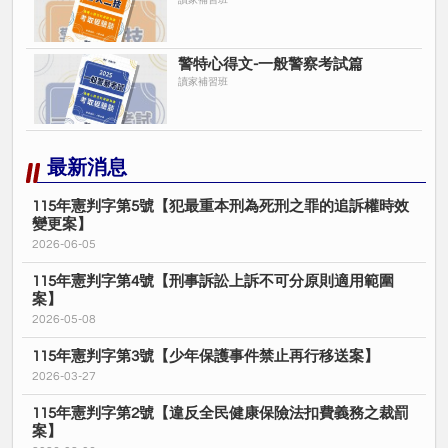
讀家補習班
警特心得文-一般警察考試篇
讀家補習班
最新消息
115年憲判字第5號【犯最重本刑為死刑之罪的追訴權時效
變更案】
2026-06-05
115年憲判字第4號【刑事訴訟上訴不可分原則適用範圍
案】
2026-05-08
115年憲判字第3號【少年保護事件禁止再行移送案】
2026-03-27
115年憲判字第2號【違反全民健康保險法扣費義務之裁罰
案】