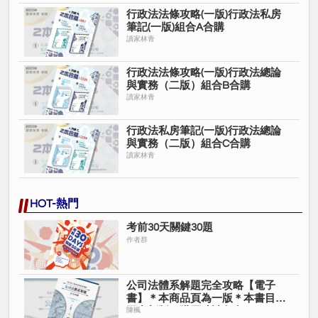
行政法法條攻略(一版)行政法私房
筆記(一版)組合A合購
讀家林青
行政法法條攻略(一版)行政法總論
與實務（二版）組合B合購
讀家林青
行政法私房筆記(一版)行政法總論
與實務（二版）組合C合購
讀家林青
HOT-熱門
考前30天關鍵30題
作者群
公司法體系解題完全攻略【電子
書】＊本商品頁為一版＊本書目前
已出新版＊購買時請留意＊
陳楓