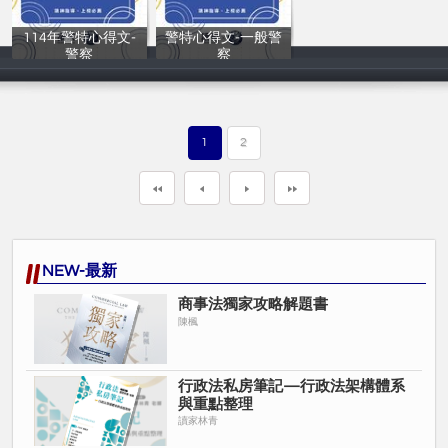
114年警特心得文-
警特心得文-一般警
警察
察
讀家補習班
讀家補習班
1
2
NEW-最新
商事法獨家攻略解題書
陳楓
行政法私房筆記—行政法架構體系
與重點整理
讀家林青