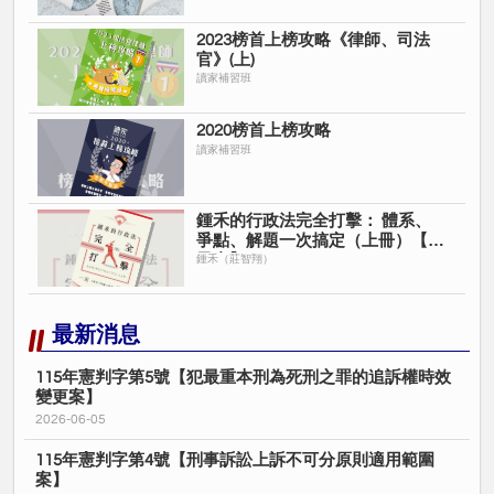
2023榜首上榜攻略《律師、司法
官》(上)
讀家補習班
2020榜首上榜攻略
讀家補習班
鍾禾的行政法完全打擊： 體系、
爭點、解題一次搞定（上冊）【電
子書】
鍾禾（莊智翔）
最新消息
115年憲判字第5號【犯最重本刑為死刑之罪的追訴權時效
變更案】
2026-06-05
115年憲判字第4號【刑事訴訟上訴不可分原則適用範圍
案】