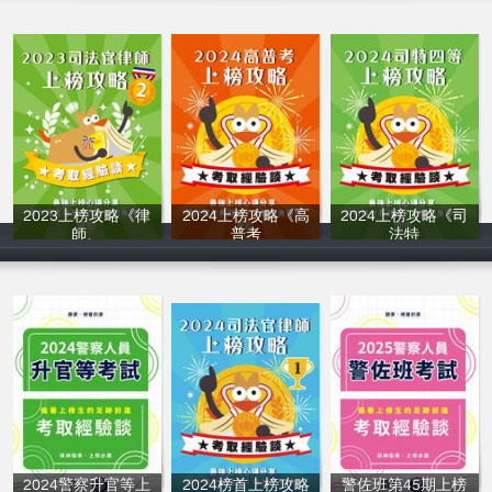
2023上榜攻略《律
2024上榜攻略《高
2024上榜攻略《司
師、
普考
法特
讀家補習班
讀家補習班
讀家補習班
2024警察升官等上
2024榜首上榜攻略
警佐班第45期上榜