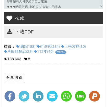
好希望有人可以給予自己建議
☚☚☚點開它吧!! 抓住茫茫大海中的浮木
讓自己離上榜更近一步!!
收藏
\\讀家補習班 讓你國考穩如山//
下載PDF
☆進入電子書畫面點選左側⌜☁下載⌟符號，就可以下載上榜攻略囉!!
☆
標籤：
律師(188)
司法官(234)
上榜攻略(30)
考取經驗談(28)
112年(40)
more...
138,603
8
分享刊物