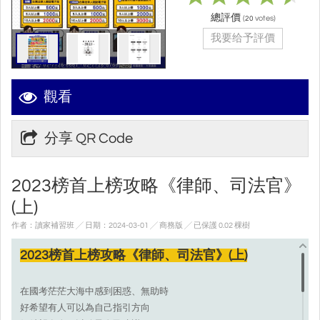
總評價
(
votes)
20
我要给予評價
觀看
分享 QR Code
2023榜首上榜攻略《律師、司法官》
(上)
作者：讀家補習班 ╱ 日期：2024-03-01 ╱ 商務版
╱ 已保護 0.02 棵樹
2023榜首上榜攻略《律師、司法官》(上)
在國考茫茫大海中感到困惑、無助時
好希望有人可以為自己指引方向