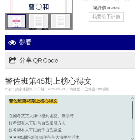
總評價
(
votes)
0
我要给予評價
觀看
分享 QR Code
警佐班第45期上榜心得文
作者：讀家補習班 ╱ 日期：2025-05-13 ╱ 商務版
╱ 已保護 0.00 棵樹
警佐班第45期上榜心得文
在國考茫茫大海中感到困惑、無助時
好希望有人可以為自己指引方向
好希望有人可以給予自己建議
☚☚☚點開它吧!! 抓住茫茫大海中的浮木