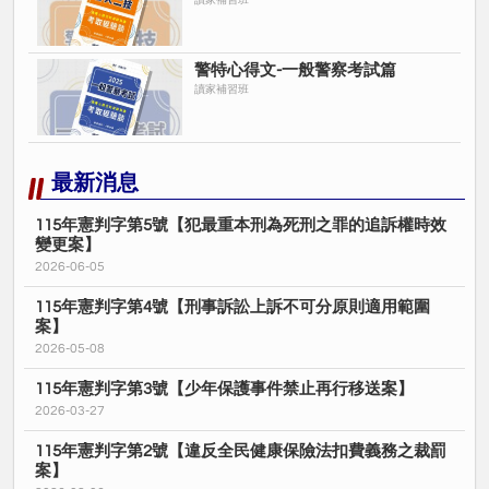
讀家補習班
警特心得文-一般警察考試篇
讀家補習班
最新消息
115年憲判字第5號【犯最重本刑為死刑之罪的追訴權時效
變更案】
2026-06-05
115年憲判字第4號【刑事訴訟上訴不可分原則適用範圍
案】
2026-05-08
115年憲判字第3號【少年保護事件禁止再行移送案】
2026-03-27
115年憲判字第2號【違反全民健康保險法扣費義務之裁罰
案】