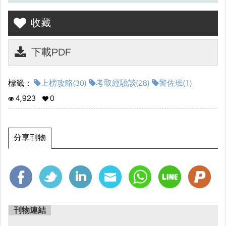
讓自己離上榜更近一步!!
收藏
\\讀家補習班 讓你國考穩如山//
下載PDF
☆進入電子書畫面點選左側⌜☁下載⌟符號，就可以下載上榜攻略囉!!
☆
標籤：
上榜攻略(30)
考取經驗談(28)
警佐班(1)
4,923
0
分享刊物
刊物連結