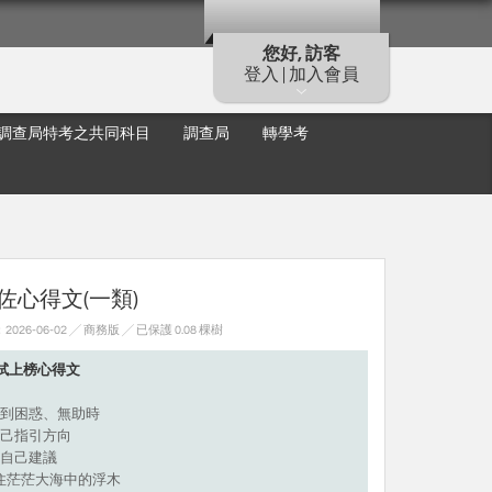
您好, 訪客
登入 | 加入會員
調查局特考之共同科目
調查局
轉學考
佐心得文(一類)
26-06-02 ╱ 商務版
╱ 已保護 0.08 棵樹
考試上榜心得文
到困惑、無助時
己指引方向
自己建議
抓住茫茫大海中的浮木