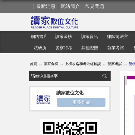
最新消息
網站簡介
常見問題
網路書店
讀家金榜
讀家資訊
律師司法官
法研所
警察特考
其他證照
就業考試
首頁
讀家金榜
上榜攻略和考取經驗談
警察考試
警特
讀家數位文化
更多作品