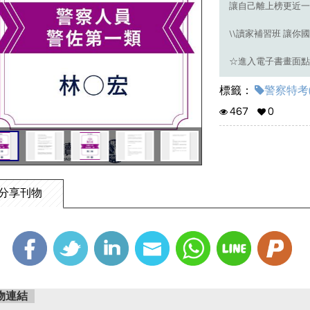
讓自己離上榜更近一步
\\讀家補習班 讓你國
☆進入電子書畫面點
標籤：
警察特考(
467
0
分享刊物
物連結