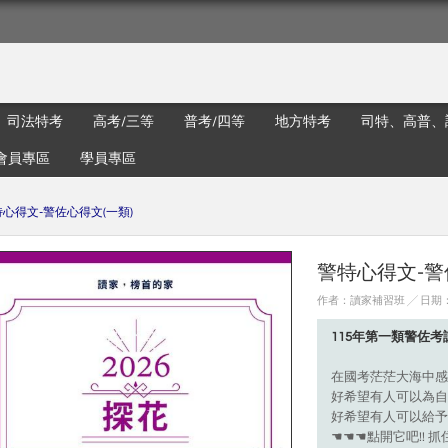
司法特考
高考/三等
普考/四等
地方特考
司特、高普、
會員專區
學員專區
心得文-警佐心得文(一類)
警特心得文-警
作者：讀家補習班 ╱ 日期：20
115年第一類警佐
在國考茫茫大海中感
好希望有人可以為自
好希望有人可以給予
☚☚☚點開它吧!! 