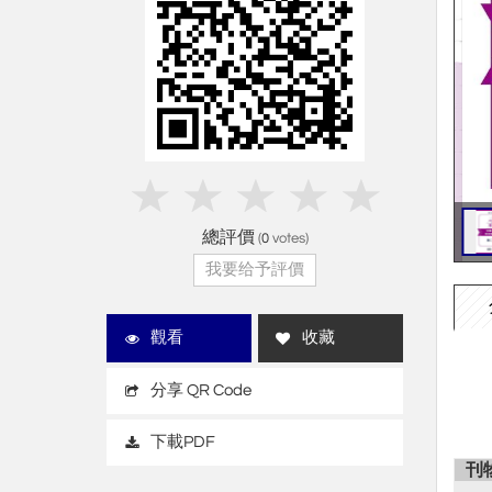
總評價
(
0
votes)
我要给予評價
觀看
收藏
分享 QR Code
下載PDF
刊