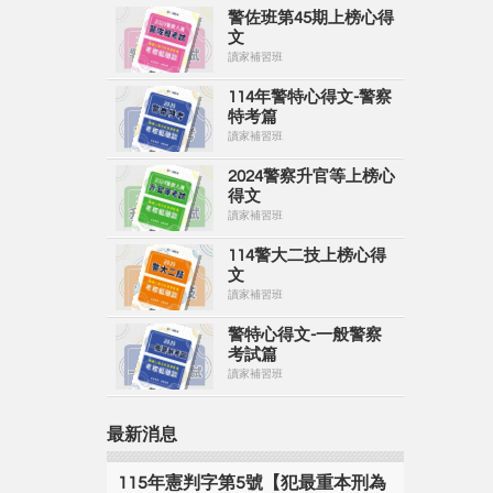
警佐班第45期上榜心得
文
讀家補習班
114年警特心得文-警察
特考篇
讀家補習班
2024警察升官等上榜心
得文
讀家補習班
114警大二技上榜心得
文
讀家補習班
警特心得文-一般警察
考試篇
讀家補習班
最新消息
115年憲判字第5號【犯最重本刑為