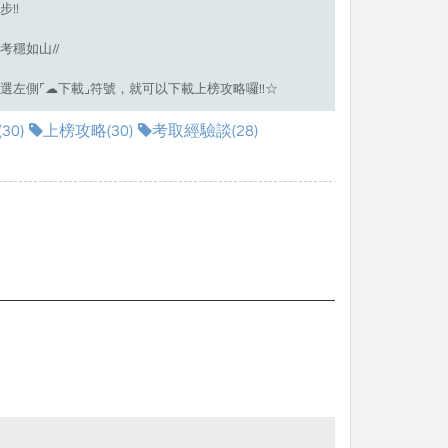
!!
考穩如山//
選左側⌜☁下載⌟符號，就可以下載上榜攻略囉!!☆
30)
上榜攻略(30)
考取經驗談(28)