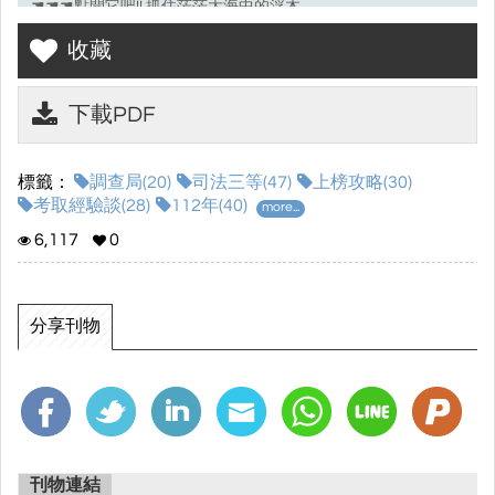
☚☚☚點開它吧!! 抓住茫茫大海中的浮木
讓自己離上榜更近一步!!
收藏
\\讀家補習班 讓你國考穩如山//
下載PDF
☆進入電子書畫面點選左側⌜☁下載⌟符號，就可以下載上榜攻
略囉!!☆
標籤：
調查局(20)
司法三等(47)
上榜攻略(30)
考取經驗談(28)
112年(40)
more...
6,117
0
分享刊物
刊物連結