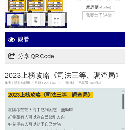
總評價
(
votes)
0
我要给予評價
觀看
分享 QR Code
2023上榜攻略《司法三等、調查局》
作者：讀家補習班 ╱ 日期：2024-03-13 ╱ 商務版
╱ 已保護 0.00 棵樹
2023上榜攻略《司法三等、調查局》
在國考茫茫大海中感到困惑、無助時
好希望有人可以為自己指引方向
好希望有人可以給予自己建議