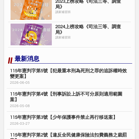
2023上榜攻略《司法三等、調查
局》
讀家補習班
2024上榜攻略《司法三等、調查
局》
讀家補習班
最新消息
115年憲判字第5號【犯最重本刑為死刑之罪的追訴權時效
變更案】
2026-06-05
115年憲判字第4號【刑事訴訟上訴不可分原則適用範圍
案】
2026-05-08
115年憲判字第3號【少年保護事件禁止再行移送案】
2026-03-27
115年憲判字第2號【違反全民健康保險法扣費義務之裁罰