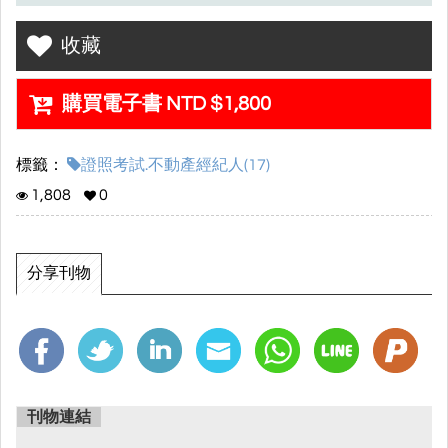
※實際堂數及課程時數最終依老師授課狀況與考情調整。
收藏
•課程觀看期限：本次課程適用以課程開通日期起至113年11月30日
截止
購買電子書 NTD $1,800
•課程內容特色：
標籤：
證照考試.不動產經紀人(17)
▸全明星陣容，超優質鐵三角師資搭配國文大師
1,808
0
▸重點整理+考題演練，訓練學員熟稔各科的架構理念!!
▸老師們親自撰寫講義內容，導入不動產之精選考題，學習完整無死
分享刊物
角。
▸符合趨勢，精準預測趨勢命題方向，讓學員考上不動產經紀人證照
為目標
刊物連結