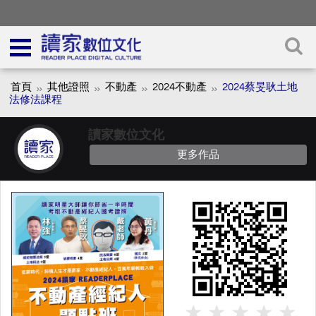
首頁
其他證照
不動產
2024不動產
2024蔡旻耿土地
法修法課程
讀家數位文化
更多作品