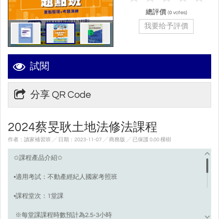
總評價
(
votes)
0
我要给予評價
試閱
分享 QR Code
2024蔡旻耿土地法修法課程
作者：讀家補習班 ╱ 日期：2023-11-07 ╱ 商務版
╱ 已保護 0.00 棵樹
✩課程產品介紹✩
•適用考試：不動產經紀人國家考照班
•課程堂次：1堂課
※每堂課課程時數預計為2.5-3小時