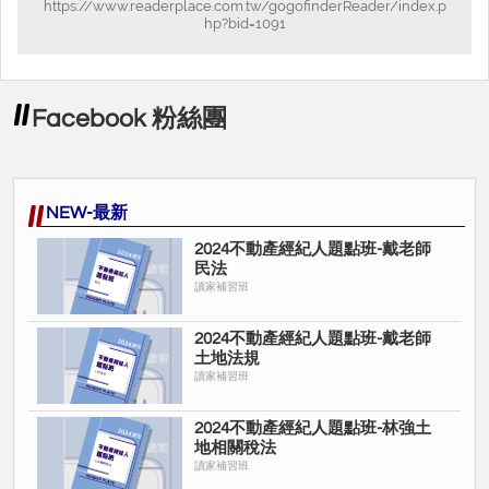
更多優惠歡迎私訊讀家Facebook粉絲專頁或讀家Line@小編
https://www.readerplace.com.tw/gogofinderReader/index.p
hp?bid=1091
也可以電話洽詢專員唷！
讓學員考上不動產經紀人證照為目標
Facebook 粉絲團
NEW-最新
2024不動產經紀人題點班-戴老師
民法
讀家補習班
2024不動產經紀人題點班-戴老師
土地法規
讀家補習班
2024不動產經紀人題點班-林強土
地相關稅法
讀家補習班