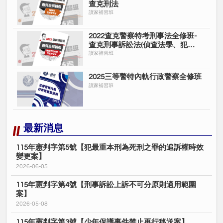
查克刑法
讀家補習班
2022查克警察特考刑事法全修班-
查克刑事訴訟法(偵查法學、犯罪
偵查學等)
讀家補習班
2025三等警特內軌行政警察全修班
讀家補習班
最新消息
115年憲判字第5號【犯最重本刑為死刑之罪的追訴權時效
變更案】
2026-06-05
115年憲判字第4號【刑事訴訟上訴不可分原則適用範圍
案】
2026-05-08
115年憲判字第3號【少年保護事件禁止再行移送案】