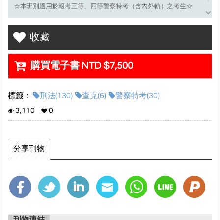
☆本班別適用於報考三等、四等警察特考（含內外軌）之考生☆
收藏
更多優惠請私訊或電話聯絡專員！
✅Line@：
https://lin.ee/kJiJgWa
購買電子書 NTD $7,500
☎️02-7726-6667/02-7726-6766
週一到週六10:00-22:00
週日10:00-19:00
標籤：
刑法(130)
查克(6)
警察特考(30)
都有專人為您服務！
3,110
0
分享刊物
刊物連結