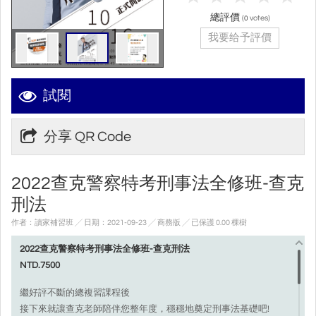
總評價
(
votes)
0
我要给予評價
試閱
分享 QR Code
2022查克警察特考刑事法全修班-查克
刑法
作者：讀家補習班 ╱ 日期：2021-09-23 ╱ 商務版
╱ 已保護 0.00 棵樹
2022查克警察特考刑事法全修班-查克刑法
NTD.7500
繼好評不斷的總複習課程後
接下來就讓查克老師陪伴您整年度，穩穩地奠定刑事法基礎吧!