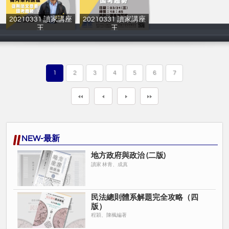
20210331 讀家講座
20210331 讀家講座
王
王
讀家補習班
讀家補習班
1
2
3
4
5
6
7
NEW-最新
地方政府與政治 (二版)
讀家 林青、成真
民法總則體系解題完全攻略（四
版）
程穎、陳楓編著