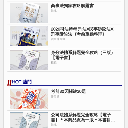
商事法獨家攻略解題書
陳楓
2026司法特考 刑法X民事訴訟法X
刑事訴訟法《考前重點整理》
讀家補習班
身分法體系解題完全攻略（三版）
【電子書】
程穎
HOT-熱門
考前30天關鍵30題
作者群
公司法體系解題完全攻略【電子
書】＊本商品頁為一版＊本書目前
已出新版＊購買時請留意＊
陳楓