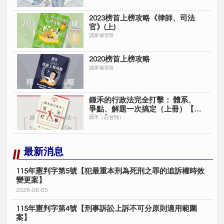
2023榜首上榜攻略《律師、司法
官》(上)
讀家補習班
2020榜首上榜攻略
讀家補習班
鍾禾的行政法完全打擊： 體系、
爭點、解題一次搞定（上冊）【電
子書】
鍾禾（莊智翔）
最新消息
115年憲判字第5號【犯最重本刑為死刑之罪的追訴權時效
變更案】
2026-06-05
115年憲判字第4號【刑事訴訟上訴不可分原則適用範圍
案】