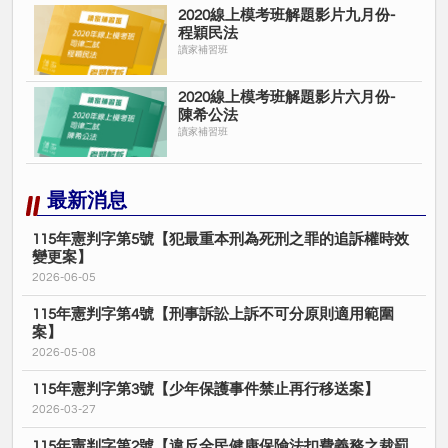
2020線上模考班解題影片九月份-
程穎民法
讀家補習班
2020線上模考班解題影片六月份-
陳希公法
讀家補習班
最新消息
115年憲判字第5號【犯最重本刑為死刑之罪的追訴權時效
變更案】
2026-06-05
115年憲判字第4號【刑事訴訟上訴不可分原則適用範圍
案】
2026-05-08
115年憲判字第3號【少年保護事件禁止再行移送案】
2026-03-27
115年憲判字第2號【違反全民健康保險法扣費義務之裁罰