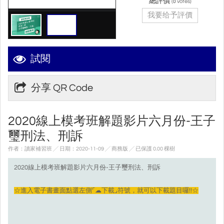
總評價
(
votes)
0
我要给予評價
試閱
分享 QR Code
2020線上模考班解題影片六月份-王子
璽刑法、刑訴
作者：讀家補習班 ╱ 日期：2020-11-09 ╱ 商務版
╱ 已保護 0.00 棵樹
2020線上模考班解題影片六月份-王子璽刑法、刑訴
☆進入電子書畫面點選左側⌜☁下載⌟符號，就可以下載題目囉!!☆