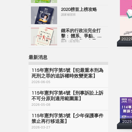
2020榜首上榜攻略
讀家補習班
鍾禾的行政法完全打
擊： 體系、爭點、解
202
題一次搞定（上冊）
鍾禾（莊智翔）
【電子書】
最新消息
115年憲判字第5號【犯最重本刑為
死刑之罪的追訴權時效變更案】
2026-06-05
115年憲判字第4號【刑事訴訟上訴
不可分原則適用範圍案】
2026-05-08
115年憲判字第3號【少年保護事件
禁止再行移送案】
202
2026-03-27