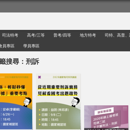
司法特考
高考/三等
普考/四等
地方特考
司特、高普、
會員專區
學員專區
籤搜尋：刑訴