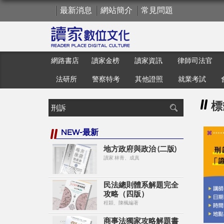
最新消息
網站簡介
常見問題
網路書店
讀家金榜
讀家資訊
律師司法官
法研所
警察特考
其他證照
就業考試
標
NEW-最新
地方政府與政治 (二版)
讀家 林青、成真
民法總則體系解題完全
攻略（四版）
程穎、陳楓編著
商事法獨家攻略解題書