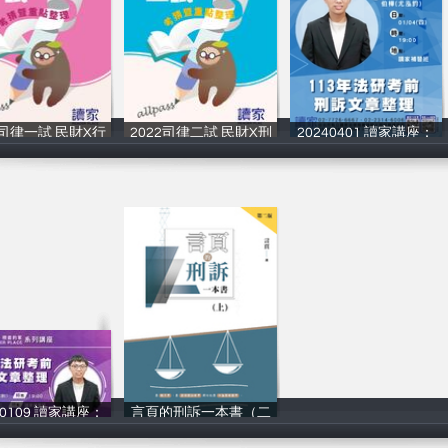
2司律一試 民財X行
2022司律二試 民財X刑
20240401 讀家講座：
讀家補習班
讀家補習班
伯樺
50109 讀家講座：
言頁的刑訴一本書（二
讀家補習班
言頁