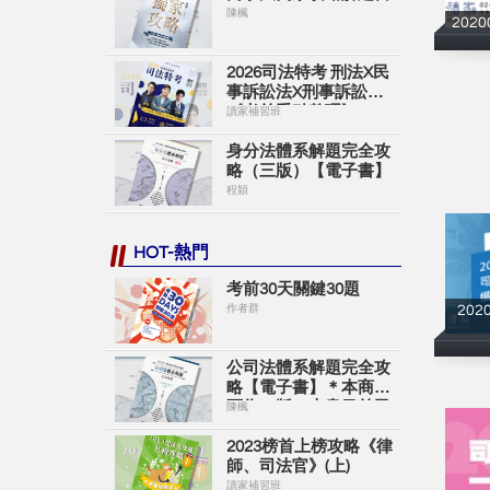
陳楓
202
2026司法特考 刑法X民
事訴訟法X刑事訴訟法
《考前重點整理》
讀家補習班
身分法體系解題完全攻
略（三版）【電子書】
程穎
HOT-熱門
考前30天關鍵30題
作者群
20
公司法體系解題完全攻
略【電子書】＊本商品
頁為一版＊本書目前已
陳楓
出新版＊購買時請留意
＊
2023榜首上榜攻略《律
師、司法官》(上)
讀家補習班