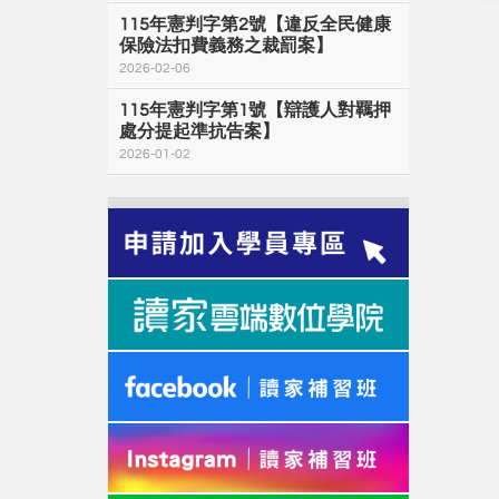
115年憲判字第2號【違反全民健康
保險法扣費義務之裁罰案】
2026-02-06
115年憲判字第1號【辯護人對羈押
處分提起準抗告案】
2026-01-02