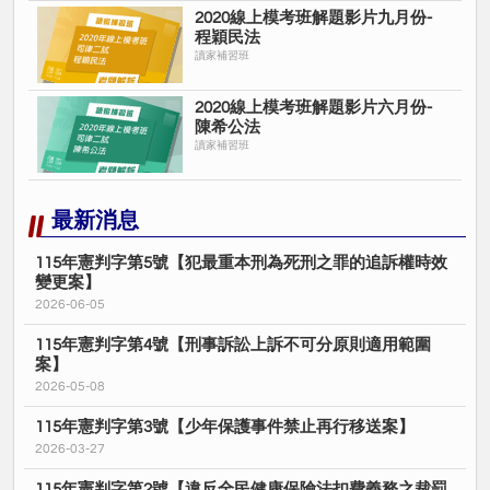
2020線上模考班解題影片九月份-
程穎民法
讀家補習班
2020線上模考班解題影片六月份-
陳希公法
讀家補習班
最新消息
115年憲判字第5號【犯最重本刑為死刑之罪的追訴權時效
變更案】
2026-06-05
115年憲判字第4號【刑事訴訟上訴不可分原則適用範圍
案】
2026-05-08
115年憲判字第3號【少年保護事件禁止再行移送案】
2026-03-27
115年憲判字第2號【違反全民健康保險法扣費義務之裁罰