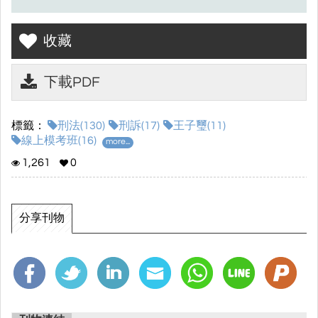
收藏
下載PDF
標籤：
刑法(130)
刑訴(17)
王子璽(11)
線上模考班(16)
more...
1,261
0
分享刊物