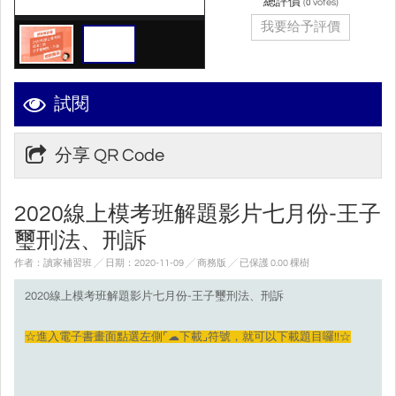
總評價
(
votes)
0
我要给予評價
試閱
分享 QR Code
2020線上模考班解題影片七月份-王子
璽刑法、刑訴
作者：讀家補習班 ╱ 日期：2020-11-09 ╱ 商務版
╱ 已保護 0.00 棵樹
2020線上模考班解題影片七月份-王子璽刑法、刑訴
☆進入電子書畫面點選左側⌜☁下載⌟符號，就可以下載題目囉!!☆