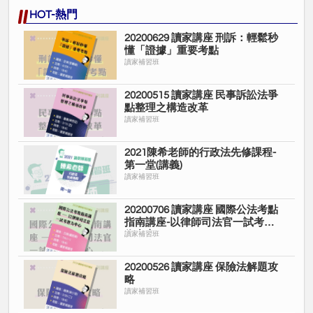
HOT-熱門
20200629 讀家講座 刑訴：輕鬆秒
懂「證據」重要考點
讀家補習班
20200515 讀家講座 民事訴訟法爭
點整理之構造改革
讀家補習班
2021陳希老師的行政法先修課程-
第一堂(講義)
讀家補習班
20200706 讀家講座 國際公法考點
指南講座-以律師司法官一試考題
為中心
讀家補習班
20200526 讀家講座 保險法解題攻
略
讀家補習班