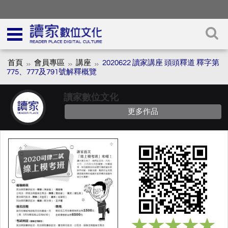
首頁
會員專區
講座
2020622 讀家講座 頭頭釋道 釋字第
775、777及791號解釋概覽
讀家數位文化
更多作品