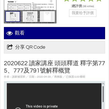
總評價
(
votes)
35
我要给予評價
觀看
分享 QR Code
2020622 讀家講座 頭頭釋道 釋字第77
5、777及791號解釋概覽
作者：讀家補習班 ╱ 日期：2020-04-29 ╱ 商務版
╱ 已保護 0.00 棵樹