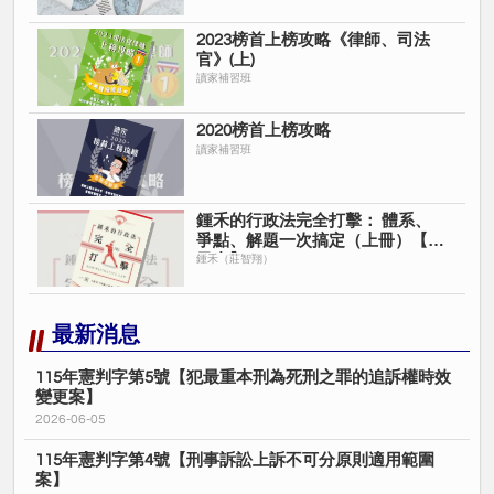
2023榜首上榜攻略《律師、司法
官》(上)
讀家補習班
2020榜首上榜攻略
讀家補習班
鍾禾的行政法完全打擊： 體系、
爭點、解題一次搞定（上冊）【電
子書】
鍾禾（莊智翔）
最新消息
115年憲判字第5號【犯最重本刑為死刑之罪的追訴權時效
變更案】
2026-06-05
115年憲判字第4號【刑事訴訟上訴不可分原則適用範圍
案】