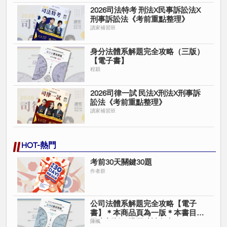
2026司法特考 刑法X民事訴訟法X
刑事訴訟法《考前重點整理》
讀家補習班
身分法體系解題完全攻略（三版）
【電子書】
程穎
2026司律一試 民法X刑法X刑事訴
訟法《考前重點整理》
讀家補習班
HOT-熱門
考前30天關鍵30題
作者群
公司法體系解題完全攻略【電子
書】＊本商品頁為一版＊本書目前
已出新版＊購買時請留意＊
陳楓