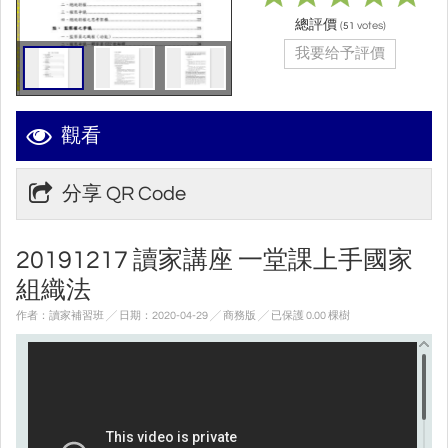
總評價
(
votes)
51
我要给予評價
觀看
分享 QR Code
20191217 讀家講座 一堂課上手國家
組織法
作者：讀家補習班 ╱ 日期：2020-04-29 ╱ 商務版
╱ 已保護 0.00 棵樹