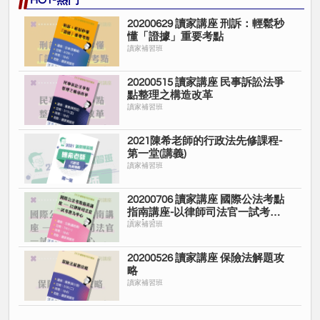
HOT-熱門
20200629 讀家講座 刑訴：輕鬆秒
懂「證據」重要考點
讀家補習班
20200515 讀家講座 民事訴訟法爭
點整理之構造改革
讀家補習班
2021陳希老師的行政法先修課程-
第一堂(講義)
讀家補習班
20200706 讀家講座 國際公法考點
指南講座-以律師司法官一試考題
為中心
讀家補習班
20200526 讀家講座 保險法解題攻
略
讀家補習班