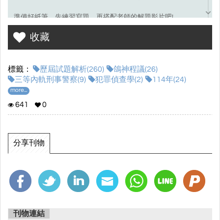
準備好紙筆，先練習寫題，再搭配老師的解題影片吧!
收藏
考選部試題連結☞
點我前往
標籤：
歷屆試題解析(260)
鴿神程議(26)
三等內軌刑事警察(9)
犯罪偵查學(2)
114年(24)
more...
641
0
分享刊物
刊物連結