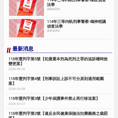
114年三等內軌刑事警察-柳政偵查
法學
讀家補習班
114年三等內軌刑事警察-鴿神程議
偵查法學
讀家補習班
最新消息
115年憲判字第5號【犯最重本刑為死刑之罪的追訴權時效
變更案】
2026-06-05
115年憲判字第4號【刑事訴訟上訴不可分原則適用範圍
案】
2026-05-08
115年憲判字第3號【少年保護事件禁止再行移送案】
2026-03-27
115年憲判字第2號【違反全民健康保險法扣費義務之裁罰