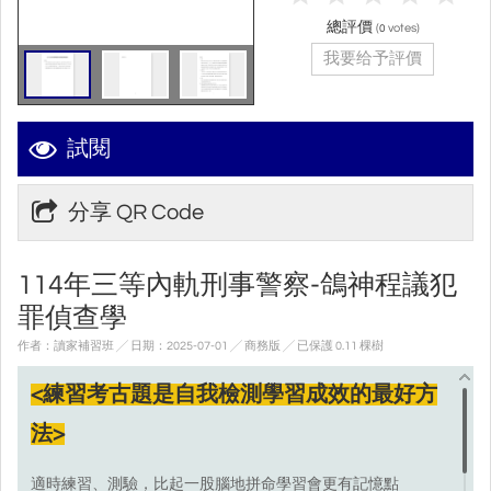
總評價
(
votes)
0
我要给予評價
試閱
分享 QR Code
114年三等內軌刑事警察-鴿神程議犯
罪偵查學
作者：讀家補習班 ╱ 日期：2025-07-01 ╱ 商務版
╱ 已保護 0.11 棵樹
<練習考古題是自我檢測學習成效的最好方
法>
適時練習、測驗，比起一股腦地拼命學習會更有記憶點