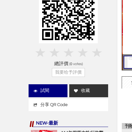
總評價
(
0
votes)
我要给予評價
試閱
收藏
分享 QR Code
NEW-最新
刊