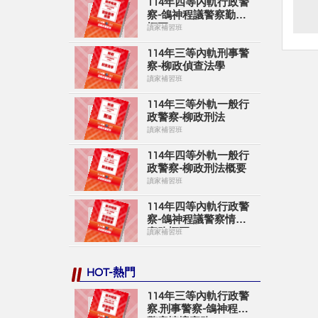
114年四等內軌行政警
察-鴿神程議警察勤務
概要
讀家補習班
114年三等內軌刑事警
察-柳政偵查法學
讀家補習班
114年三等外軌一般行
政警察-柳政刑法
讀家補習班
114年四等外軌一般行
政警察-柳政刑法概要
讀家補習班
114年四等內軌行政警
察-鴿神程議警察情境
實務概要
讀家補習班
HOT-熱門
114年三等內軌行政警
察.刑事警察-鴿神程議