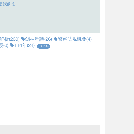
點我前往
析(260)
鴿神程議(26)
警察法規概要(4)
(6)
114年(24)
more...