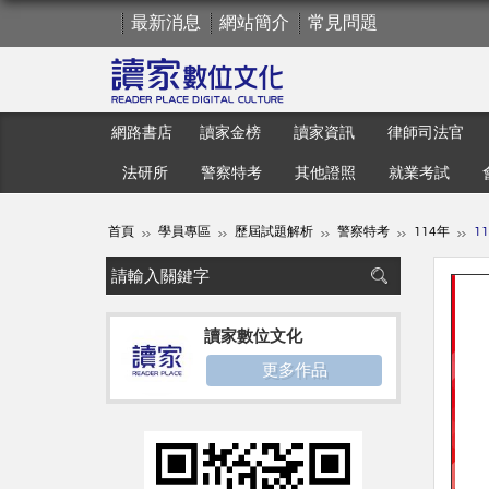
最新消息
網站簡介
常見問題
網路書店
讀家金榜
讀家資訊
律師司法官
法研所
警察特考
其他證照
就業考試
首頁
學員專區
歷屆試題解析
警察特考
114年
1
讀家數位文化
更多作品