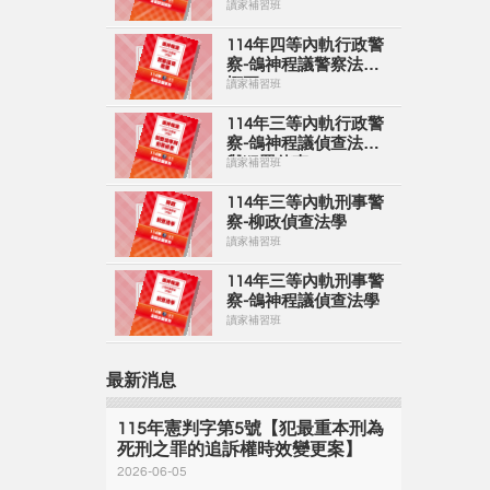
警察情境實務
讀家補習班
114年四等內軌行政警
察-鴿神程議警察法規
概要
讀家補習班
114年三等內軌行政警
察-鴿神程議偵查法學
與犯罪偵查
讀家補習班
114年三等內軌刑事警
察-柳政偵查法學
讀家補習班
114年三等內軌刑事警
察-鴿神程議偵查法學
讀家補習班
最新消息
115年憲判字第5號【犯最重本刑為
死刑之罪的追訴權時效變更案】
2026-06-05