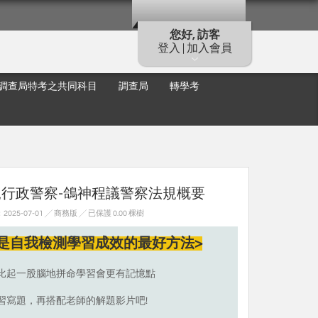
您好, 訪客
登入 | 加入會員
調查局特考之共同科目
調查局
轉學考
軌行政警察-鴿神程議警察法規概要
25-07-01 ╱ 商務版
╱ 已保護 0.00 棵樹
是自我檢測學習成效的最好方法>
比起一股腦地拼命學習會更有記憶點
習寫題，再搭配老師的解題影片吧!