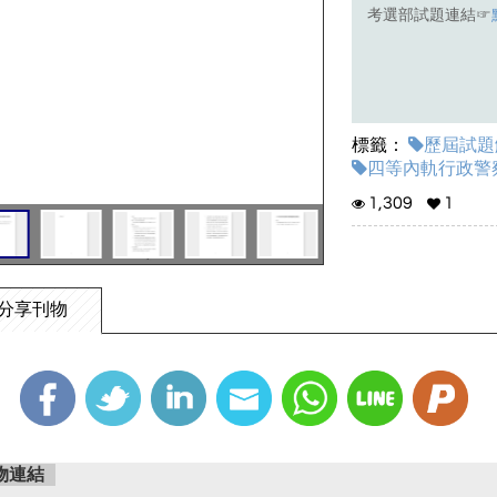
考選部試題連結☞
標籤：
歷屆試題解
四等內軌行政警察
1,309
1
分享刊物
物連結