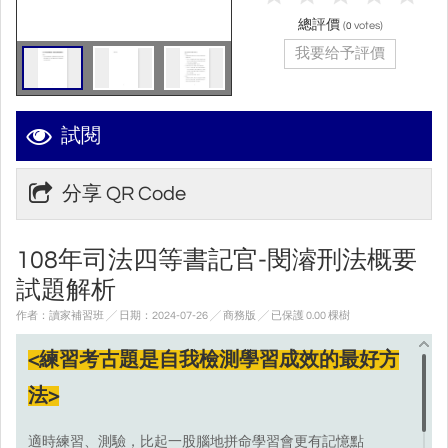
總評價
(
votes)
0
我要给予評價
試閱
分享 QR Code
108年司法四等書記官-閔濬刑法概要
試題解析
作者：讀家補習班 ╱ 日期：2024-07-26 ╱ 商務版
╱ 已保護 0.00 棵樹
<練習考古題是自我檢測學習成效的最好方
法>
適時練習、測驗，比起一股腦地拼命學習會更有記憶點