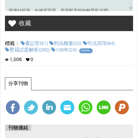
準備好紙筆，先練習寫題，再搭配老師的解題影片吧!
收藏
考選部試題連結☞
點我前往
標籤：
書記官(81)
刑法概要(22)
司法四等(64)
歷屆試題解析(260)
108年(24)
more...
1,006
0
分享刊物
刊物連結