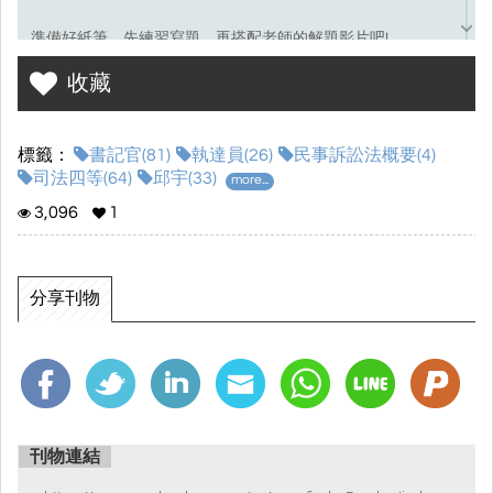
準備好紙筆，先練習寫題，再搭配老師的解題影片吧!
收藏
考選部試題連結☞
點我前往
標籤：
書記官(81)
執達員(26)
民事訴訟法概要(4)
司法四等(64)
邱宇(33)
more...
3,096
1
分享刊物
刊物連結