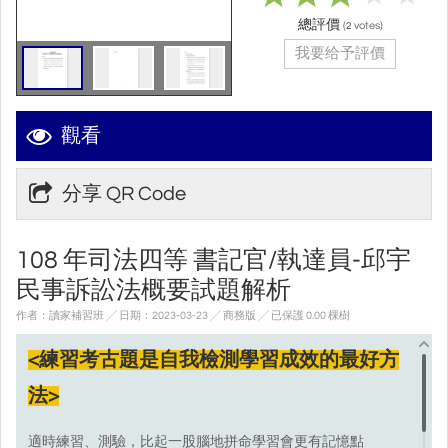
總評價
(
votes)
2
我要给予評價
觀看
分享 QR Code
108 年司法四等 書記官/執達員-邱宇
民事訴訟法概要試題解析
作者：讀家補習班 ╱ 日期：2023-03-23 ╱ 商務版
╱ 已保護 0.00 棵樹
<練習考古題是自我檢測學習成效的最好方
法>
適時練習、測驗，比起一股腦地拼命學習會更有記憶點