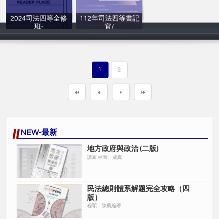
2024司法四等全修
112年司法四等書記
班-
官/
讀家補習班
讀家補習班
1
2
NEW-最新
地方政府與政治 (二版)
讀家 林青、成真
民法總則體系解題完全攻略（四
版）
程穎、陳楓編著