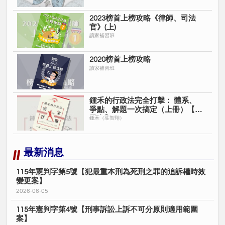
2023榜首上榜攻略《律師、司法
官》(上)
讀家補習班
2020榜首上榜攻略
讀家補習班
鍾禾的行政法完全打擊： 體系、
爭點、解題一次搞定（上冊）【電
子書】
鍾禾（莊智翔）
最新消息
115年憲判字第5號【犯最重本刑為死刑之罪的追訴權時效
變更案】
2026-06-05
115年憲判字第4號【刑事訴訟上訴不可分原則適用範圍
案】