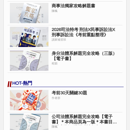
商事法獨家攻略解題書
陳楓
2026司法特考 刑法X民事訴訟法X
刑事訴訟法《考前重點整理》
讀家補習班
身分法體系解題完全攻略（三版）
【電子書】
程穎
HOT-熱門
考前30天關鍵30題
作者群
公司法體系解題完全攻略【電子
書】＊本商品頁為一版＊本書目前
已出新版＊購買時請留意＊
陳楓