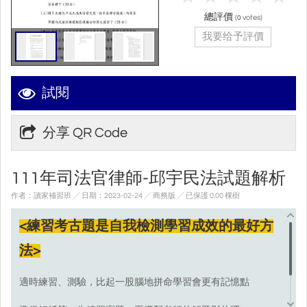
總評價
(
votes)
0
我要给予評價
試閱
分享 QR Code
111年司法官律師-邱宇民法試題解析
作者：讀家補習班 ╱ 日期：2023-02-24 ╱ 商務版
╱ 已保護 0.00 棵樹
<練習考古題是自我檢測學習成效的最好方
法>
適時練習、測驗，比起一股腦地拼命學習會更有記憶點