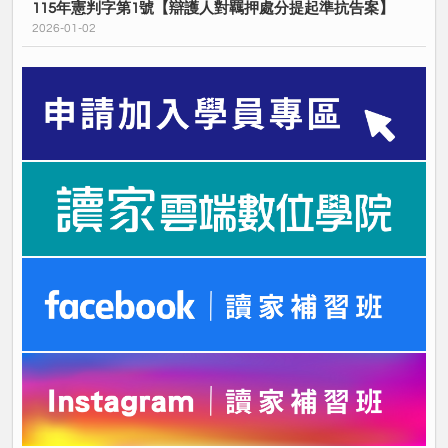
115年憲判字第1號【辯護人對羈押處分提起準抗告案】
2026-01-02