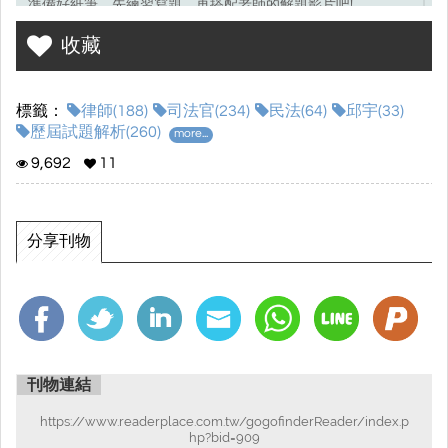
準備好紙筆，先練習寫題，再搭配老師的解題影片吧!
收藏
考選部試題連結☞
點我前往
標籤：
律師(188)
司法官(234)
民法(64)
邱宇(33)
歷屆試題解析(260)
more...
9,692
11
分享刊物
刊物連結
https://www.readerplace.com.tw/gogofinderReader/index.p
hp?bid=909