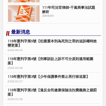
111年司法官律師-千嵐商事法試題
解析
讀家補習班
最新消息
115年憲判字第5號【犯最重本刑為死刑之罪的追訴權時效
變更案】
2026-06-05
115年憲判字第4號【刑事訴訟上訴不可分原則適用範圍
案】
2026-05-08
115年憲判字第3號【少年保護事件禁止再行移送案】
2026-03-27
115年憲判字第2號【違反全民健康保險法扣費義務之裁罰
案】
2026-02-06