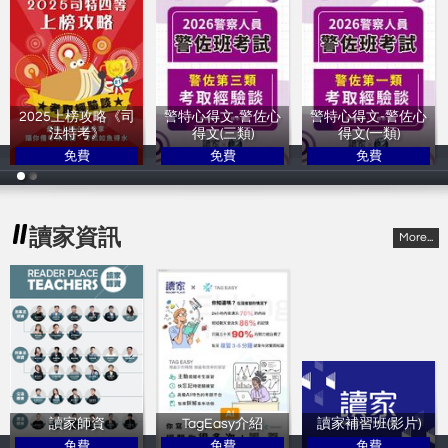
2025上榜攻略《司
警特心得文-警佐心
警特心得文-警佐心
法特考》
得文(三類)
得文(一類)
免費
免費
免費
讀家補習班
讀家補習班
讀家補習班
讀家資訊
More...
讀家師資
TagEasy介紹
讀家補習班(影片)
免費
免費
免費