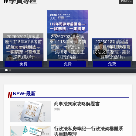
學員專區
More...
20260702 讀家講
20260702 讀家講
座：115年司律考前
座：115年司律考前
20260127 讀家講
講座－一試刑法，
講座－一試刑法，
座：115年法研考前
一集搞定 - 諾恩(王
一集搞定 - 諾恩(王
民法文章整理 - 羅蘋
諾恩)(影片)
諾恩)(講義)
(羅聖詠)(影片)
免費
免費
免費
讀家補習班
讀家補習班
讀家補習班
NEW-最新
商事法獨家攻略解題書
陳楓
行政法私房筆記—行政法架構體系
與重點整理