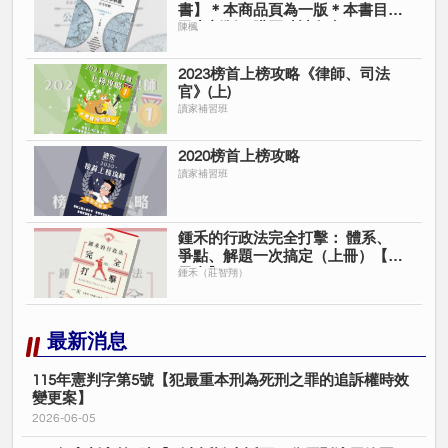
書】＊本商品頁為一版＊本書目前
已出新版＊購買時請留意＊
陳楓
2023榜首上榜攻略《律師、司法
官》(上)
讀家補習班
2020榜首上榜攻略
讀家補習班
鍾禾的行政法完全打擊： 體系、
爭點、解題一次搞定（上冊）【電
子書】
鍾禾（莊智翔）
最新消息
115年憲判字第5號【犯最重本刑為死刑之罪的追訴權時效
變更案】
2026-06-05