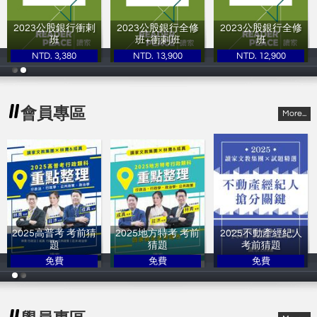
2023公股銀行衝剌
2023公股銀行全修
2023公股銀行全修
班
班+衝剌班
班
NTD. 3,380
NTD. 13,900
NTD. 12,900
讀家補習班
讀家補習班
讀家補習班
會員專區
More...
2025高普考 考前猜
2025地方特考 考前
2025不動產經紀人
題
猜題
考前猜題
免費
免費
免費
讀家補習班
讀家補習班
讀家補習班