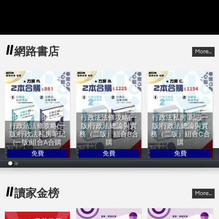
網路書店
More...
行政法法條攻略(一
行政法私房筆記(一
行政法法條攻略(一
版)行政法總論與實
版)行政法總論與實
版)行政法私房筆記
務（二版）組合B合
務（二版）組合C合
(一版)組合A合購
購
購
免費
免費
免費
讀家林青
讀家林青
讀家林青
讀家金榜
More...