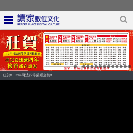
狂賀!!112年司法四等榮耀金榜!!