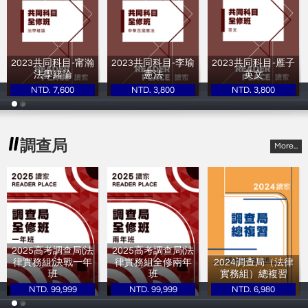
2023共同科目-甯瀚
2023共同科目-李瑜
2023共同科目-雁子
法學緒論
憲法
英文
NTD. 7,600
NTD. 3,800
NTD. 3,800
甯瀚
李瑜
雁子
調查局
More...
2025高考調查局(法
2025高考調查局(法
律實務組)決戰一年
律實務組全修兩年
2024調查局（法律
班
班
實務組）總複習
NTD. 99,999
NTD. 99,999
NTD. 6,980
讀家補習班
讀家補習班
讀家補習班