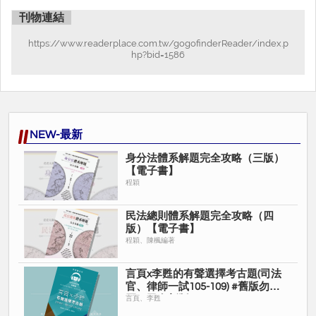
本書於各個章節之前均會附上體系地圖使讀者快速瀏覽後才展開章
刊物連結
節的介紹。主文寫作架構清晰、淺顯易懂，讓你徹底掌握體系架構
及學說精髓，完全攻略民法總則。
https://www.readerplace.com.tw/gogofinderReader/index.p
hp?bid=1586
‧關鍵實務‧去蕪存菁
本書精選最新及重要最高法院實務見解，使讀者在學習民法總則
時，不至於陷入實務見解茫茫大海當中，讓你迅速掌握實務脈動，
完全攻略民法總則。
‧爭點分析‧抽絲剝繭
NEW-最新
本書對於民法總則較為複雜困難的爭點，會以爭點分析的方式帶領
讀者了解問題意識，並讓你掌握實務與學說爭議關鍵，完全攻略民
身分法體系解題完全攻略（三版）
【電子書】
法總則。
程穎
‧觀念連結‧觸類旁通
本書對於民法債編或物權編當中與民法總則具有關聯性的議題，會
民法總則體系解題完全攻略（四
以觀念連結的方式讓準備司律考試的讀者能夠前後融會貫通，完全
版）【電子書】
攻略民法總則。
程穎、陳楓編著
‧溫馨叮嚀‧深入淺出
本書針對較為艱澀、複雜抽象的概念會透過淺顯易懂的白話文說
言頁x李甦的有聲選擇考古題(司法
明，讓讀者對於民法總則上的重要概念不再似懂非懂，完全攻略民
官、律師一試105-109) #舊版勿購
買，已有新版
言頁、李甦
法總則。