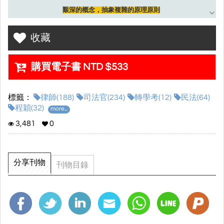
艱深的概念，抽象複雜的原理原則
以循序漸進的方式引導思考
收藏
讓讀者能輕鬆掌握民法總則的體系
對於歷年重要考題不再恐懼
本書帶你程楓破浪，翻轉人生
購買電子書 NTD $533
▌改版新增：
標籤：
律師(188)
司法官(234)
轉學考(12)
民法(64)
1.
全面收錄最新試題：
114年司律二試（權利外觀理論與表見代
程穎(32)
more...
理）、113年至114年台大、政大轉學考重要題目。
3,481
0
2.
新增最新修法動態：
本書附錄新增〈消滅時效制度修正草案〉的介
紹，
附錄最後掃描QRcode有〈民法部分條文修正草案總說明〉可以
搭配閱讀
。
分享刊物
刊物目錄
3.
掌握實務的最新發展：
本次改版在意思表示和權利行使章節新增了
許多實務見解。
▌本書特色
‧體系地圖‧綱舉目張