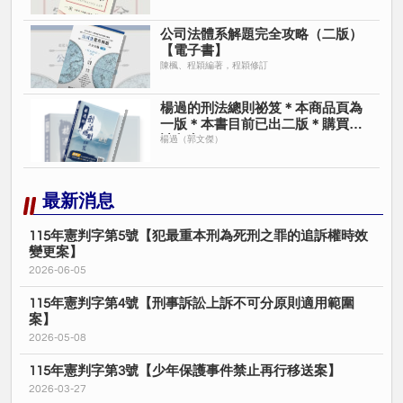
※司法官考試及格
※律師高考及格
公司法體系解題完全攻略（二版）
※台大法研所商事法組
【電子書】
※台大法律系（書卷獎）
陳楓、程穎編著，程穎修訂
※台大法律系轉學考正取
經歷
楊過的刑法總則祕笈＊本商品頁為
※讀家民事財產法、公司法、證券交易法講師
一版＊本書目前已出二版＊購買時
請留意＊
楊過（郭文傑）
※讀家轉學考班民總講師
著作
※公司法體系解題完全攻略
最新消息
※證劵交易法體系解題完全攻略
115年憲判字第5號【犯最重本刑為死刑之罪的追訴權時效
FB：程穎&陳楓民商法加油站
變更案】
https://www.facebook.com/LeiChen.CCLaw
2026-06-05
115年憲判字第4號【刑事訴訟上訴不可分原則適用範圍
案】
2026-05-08
115年憲判字第3號【少年保護事件禁止再行移送案】
2026-03-27