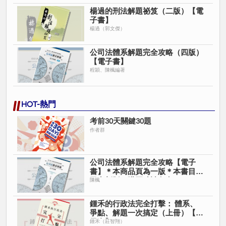
‧專題討論‧更上層樓
楊過的刑法解題祕笈（二版）【電
本書對於重要時事或是較為深入的議題，會以專題討論的方式，讓
子書】
讀者對於民法的深入議題不再恐懼，帶你更上層樓，完全攻略民法
楊過（郭文傑）
總則。
‧精選試題‧打鐵趁熱
公司法體系解題完全攻略（四版）
本書嚴選截至114年7月重要的司律、法研所以及各校轉學考考試的
【電子書】
題目，透過參考答案的講解，讓你在考試程楓破浪，完全攻略民法
程穎、陳楓編著
總則重要考題。
▌作者簡介
HOT-熱門
程穎
考前30天關鍵30題
※律師高考及格
作者群
※台大法研所民事法組
※台北大學法律系
經歷
公司法體系解題完全攻略【電子
※讀家民事財產法、身分法講師
書】＊本商品頁為一版＊本書目前
已出新版＊購買時請留意＊
陳楓
著作
※身分法體系解題完全攻略
鍾禾的行政法完全打擊： 體系、
爭點、解題一次搞定（上冊）【電
陳楓
子書】
鍾禾（莊智翔）