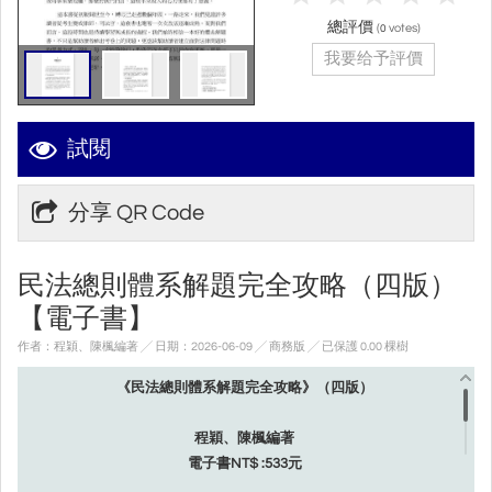
總評價
(
votes)
0
我要给予評價
試閱
分享 QR Code
民法總則體系解題完全攻略（四版）
【電子書】
作者：程穎、陳楓編著 ╱ 日期：2026-06-09 ╱ 商務版
╱ 已保護 0.00 棵樹
《民法總則體系解題完全攻略》（四版）
程穎、陳楓編著
電子書NT$ :533元