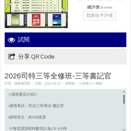
總評價
(
votes)
0
我要给予評價
試閱
分享 QR Code
2026司特三等全修班-三等書記官
作者：讀家補習班 ╱ 日期：2025-08-25 ╱ 商務版
╱ 已保護 0.11 棵樹
✩課程產品介紹✩
•適用考試：司法三等考試-書記官
•課程堂次：約258堂課
※每堂課課程時數預計為2.5-3小時