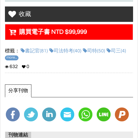
※實際堂數及課程時數最終依老師授課狀況與考情調整。
收藏
•課程服務期限：2026/08/31
購買電子書 NTD $99,999
•課程觀看期限：2027/08/31
•課程內容特色：
標籤：
書記官(81)
司法特考(40)
司特(50)
司三(4)
more...
▸超優師資陣容，額外贈送當年度共同科目全修班課程
632
0
▸打穩基礎，完整你對於各科的架構理念
▸老師們親自撰寫精美講義
分享刊物
▸最實用的電子書網站(各經驗談、修法講座、歷屆考題、考前重
點...)
▸解鎖超過500題申論解題影片，讓你刷題刷到飽！
刊物連結