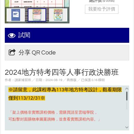
總評價
(
votes)
0
我要给予評價
試閱
分享 QR Code
2024地方特考四等人事行政決勝班
作者：讀家補習班 ╱ 日期：2024-08-19 ╱ 商務版
╱ 已保護 0.16 棵樹
※請留意，此課程專為113年地方特考設計，觀看期限
僅到113/12/31※
「架上價格非實際課程價格，需購買請至雲端學院，
可點擊封面購物車圖案跳轉，並查看實際課程內容。」