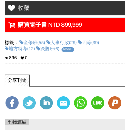
✩課程產品介紹✩
收藏
•適用考試：113年地方特考-人事行政
•課程堂次：約228堂課
※每堂課課程時數預計為2.5-3小時
購買電子書 NTD $99,999
※實際堂數及課程時數最終依老師授課狀況與考情調
整。
標籤：
全修班(55)
人事行政(29)
四等(39)
•課程服務期限：2024/12/31
地方特考(12)
決勝班(6)
more...
•課程觀看期限：2024/12/31(當年度決勝班)
896
0
•課程內容特色：
▸超優師資陣容，額外贈送總複習課程(含共科)
分享刊物
▸打穩基礎，完整你對於各科的架構理念
▸老師們用心親自撰寫精美講義
▸最實用的電子書網站(各經驗談、修法講座、歷屆考
題、考前重點...)
▸2024地特全修班課程包含：2024全修(含共科)+2024
總複習(含共科)
刊物連結