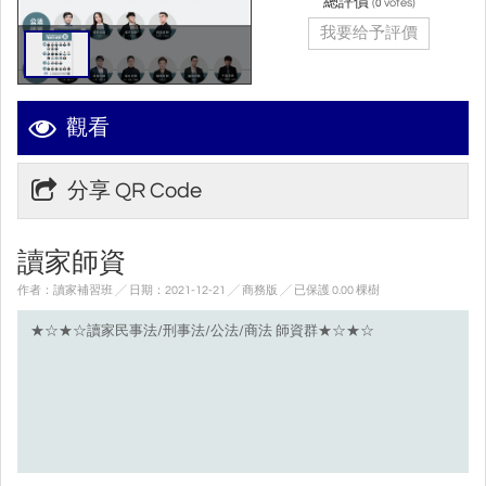
總評價
(
votes)
0
我要给予評價
觀看
分享 QR Code
讀家師資
作者：讀家補習班 ╱ 日期：2021-12-21 ╱ 商務版
╱ 已保護 0.00 棵樹
★☆★☆讀家民事法/刑事法/公法/商法 師資群★☆★☆