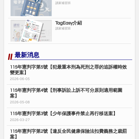
讀家補習班
TagEasy介紹
讀家補習班
最新消息
115年憲判字第5號【犯最重本刑為死刑之罪的追訴權時效
變更案】
2026-06-05
115年憲判字第4號【刑事訴訟上訴不可分原則適用範圍
案】
2026-05-08
115年憲判字第3號【少年保護事件禁止再行移送案】
2026-03-27
115年憲判字第2號【違反全民健康保險法扣費義務之裁罰
案】