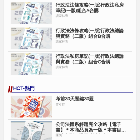
行政法法條攻略(一版)行政法私房
筆記(一版)組合A合購
讀家林青
行政法法條攻略(一版)行政法總論
與實務（二版）組合B合購
讀家林青
行政法私房筆記(一版)行政法總論
與實務（二版）組合C合購
讀家林青
HOT-熱門
考前30天關鍵30題
作者群
公司法體系解題完全攻略【電子
書】＊本商品頁為一版＊本書目前
已出新版＊購買時請留意＊
陳楓