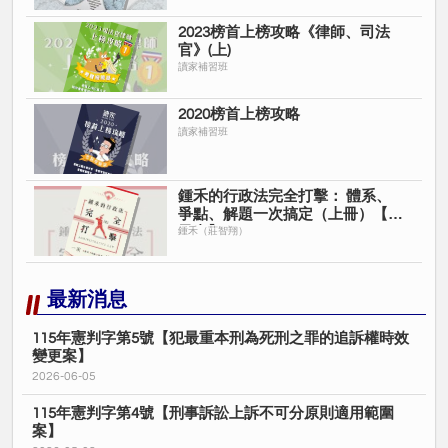
2023榜首上榜攻略《律師、司法
官》(上)
讀家補習班
2020榜首上榜攻略
讀家補習班
鍾禾的行政法完全打擊： 體系、
爭點、解題一次搞定（上冊）【電
子書】
鍾禾（莊智翔）
最新消息
115年憲判字第5號【犯最重本刑為死刑之罪的追訴權時效
變更案】
2026-06-05
115年憲判字第4號【刑事訴訟上訴不可分原則適用範圍
案】