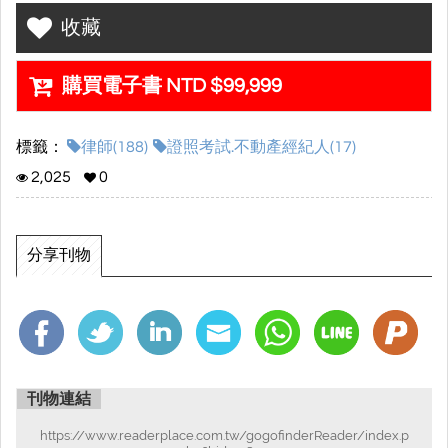
多考一張地政士證照的實際好處其實還很多
：
收藏
１． 深入理解地政專業法規與程序
購買電子書 NTD $99,999
雖然律師可以辦理土地登記，但地政士的專業訓練更側重
於土地法、登記程序及地政實務細節。多一張證照不僅能
提升對土地登記案件的熟悉度，還能避免因程序錯誤或細
標籤：
律師(188)
證照考試.不動產經紀人(17)
節疏忽造成的不必要問題。
2,025
0
２．提升市場競爭力
當客戶看到律師同時擁有地政士資格時，會更信任您處理
分享刊物
地政相關案件的專業程度。同時，地政士證照能讓您比單
純依律師身份的競爭者更具差異化優勢，獲得更多客戶青
睞。
３． 更高效率與節約成本
刊物連結
擁有地政士證照後，律師可以在不依賴其他地政士的情況
下，獨立完成產權分割、抵押設定、土地登記等業務。對
https://www.readerplace.com.tw/gogofinderReader/index.p