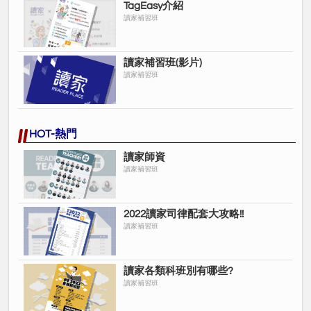
產領域更具全面性與優勢喔！
TagEasy介紹
讀家補習班
讀家舊生律師
$12900
(非讀家舊生律師
2025地政士全修班｜
讀家補習班(影片)
14900
)
讀家補習班
讀家舊生律師
$6000
(非讀家舊生律師
2025地政士題點班｜
8000
)
HOT-熱門
｜
讀家舊生律師
$18900
(非讀家舊生
2025地政士全修+題點班
讀家師資
律師
22900
)
讀家補習班
2022讀家司律配套大攻略!!
全修班課程為2023/11-2024/03錄製之版本；
讀家補習班
題點班課程為2024/11-2025/03錄製之版本。
讀家各類科班別有哪些?
讀家補習班
▨◍▨◍▨◍▨◍▨◍▨◍▨◍▨◍▨◍▨◍▨◍▨◍▨◍