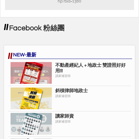
hp?bid=1380
律師事務所來說，這不僅節省外包成本，也能縮短案件處
理時間，提升整體作業效率。
４．拓展非訴業務新機會
Facebook 粉絲團
傳統律師的核心業務集中於訴訟，但未來市場對於非訴訟
業務的需求（如不動產交易、土地登記）將越來越大。有
地政士證照的律師，能更輕鬆地接下這些高潛力業務，實
NEW-最新
現業務多元化。
不動產經紀人 + 地政士 雙證照好好
用!!!
５． 證照是信任的象徵
讀家補習班
即使律師法允許辦理土地登記業務，但對一般民眾而言，
斜槓律師地政士
持有地政士證照仍是一種額外的專業保證。這能在競爭激
讀家補習班
烈的市場中，讓客戶更放心地選擇您的服務。
讀家師資
總結來說，「斜槓律師地政士」是為律師開闢更廣的專業
讀家補習班
深度與業務可能性。雙證照是一種未來趨勢，讓您在不動