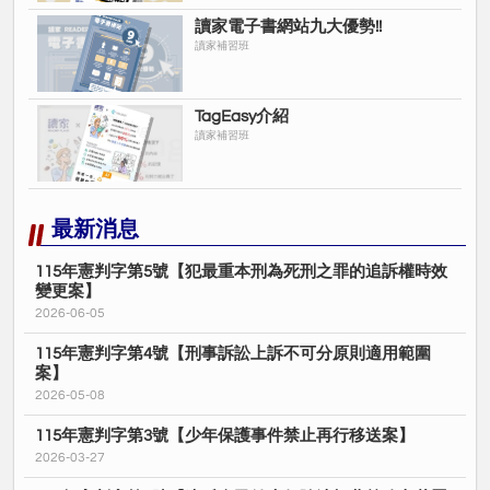
▨◍▲
讀家電子書網站九大優勢!!
讀家補習班
TagEasy介紹
#讓讀家成為你上榜的助力!!
讀家補習班
#讀家_榜首的家_上榜學員的家
最新消息
115年憲判字第5號【犯最重本刑為死刑之罪的追訴權時效
變更案】
2026-06-05
115年憲判字第4號【刑事訴訟上訴不可分原則適用範圍
案】
2026-05-08
115年憲判字第3號【少年保護事件禁止再行移送案】
2026-03-27