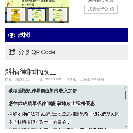
總評價
(
votes)
0
我要给予評價
試閱
分享 QR Code
斜槓律師地政士
作者：讀家補習班 ╱ 日期：2024-12-25 ╱ 商務版
╱ 已保護 0.00 棵樹
破職涯瓶頸 跨界價值加倍 收入加倍
憑律師成績單或律師證 享地政士課程優惠
律師依律師法可以處理土地登記相關業務，但我們鼓勵同
學「斜槓律師地政士」的目的，
是讓律師能更有效率、更全面專業地拓展業務領域，