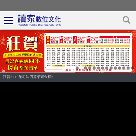
狂賀!!112年司法四等榮耀金榜!!