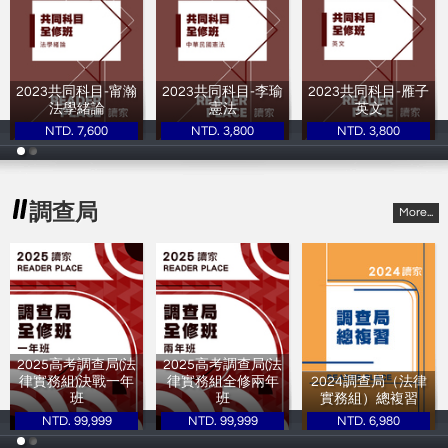
2023共同科目-甯瀚
2023共同科目-李瑜
2023共同科目-雁子
法學緒論
憲法
英文
NTD. 7,600
NTD. 3,800
NTD. 3,800
甯瀚
李瑜
雁子
調查局
More...
2025高考調查局(法
2025高考調查局(法
律實務組)決戰一年
律實務組全修兩年
2024調查局（法律
班
班
實務組）總複習
NTD. 99,999
NTD. 99,999
NTD. 6,980
讀家補習班
讀家補習班
讀家補習班