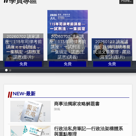
學員專區
More...
20260702 讀家講
20260702 讀家講
座：115年司律考前
座：115年司律考前
20260127 讀家講
講座－一試刑法，
講座－一試刑法，
座：115年法研考前
一集搞定 - 諾恩(王
一集搞定 - 諾恩(王
民法文章整理 - 羅蘋
諾恩)(影片)
諾恩)(講義)
(羅聖詠)(影片)
免費
免費
免費
讀家補習班
讀家補習班
讀家補習班
NEW-最新
商事法獨家攻略解題書
陳楓
行政法私房筆記—行政法架構體系
與重點整理