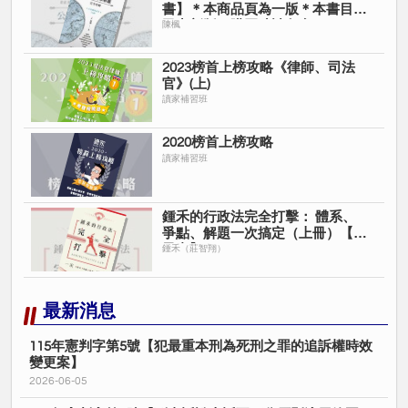
書】＊本商品頁為一版＊本書目前
已出新版＊購買時請留意＊
陳楓
2023榜首上榜攻略《律師、司法
官》(上)
讀家補習班
2020榜首上榜攻略
讀家補習班
鍾禾的行政法完全打擊： 體系、
爭點、解題一次搞定（上冊）【電
子書】
鍾禾（莊智翔）
最新消息
115年憲判字第5號【犯最重本刑為死刑之罪的追訴權時效
變更案】
2026-06-05