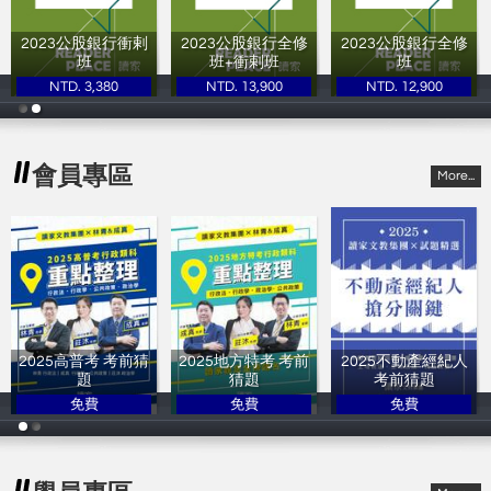
2023公股銀行衝剌
2023公股銀行全修
2023公股銀行全修
班
班+衝剌班
班
NTD. 3,380
NTD. 13,900
NTD. 12,900
讀家補習班
讀家補習班
讀家補習班
會員專區
More...
2025高普考 考前猜
2025地方特考 考前
2025不動產經紀人
題
猜題
考前猜題
免費
免費
免費
讀家補習班
讀家補習班
讀家補習班