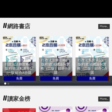
網路書店
More...
行政法法條攻略(一
行政法私房筆記(一
行政法法條攻略(一
版)行政法總論與實
版)行政法總論與實
版)行政法私房筆記
務（二版）組合B合
務（二版）組合C合
(一版)組合A合購
購
購
免費
免費
免費
讀家林青
讀家林青
讀家林青
讀家金榜
More...