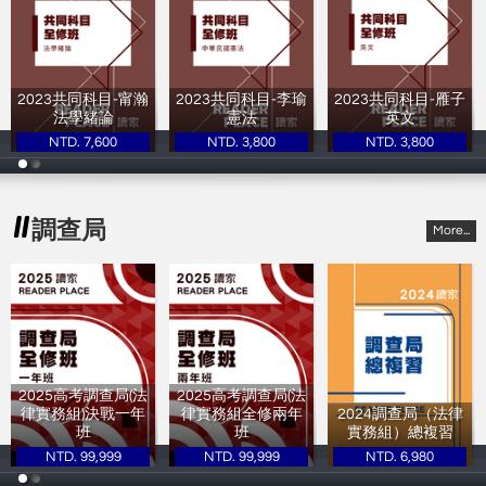
2023共同科目-甯瀚
2023共同科目-李瑜
2023共同科目-雁子
法學緒論
憲法
英文
NTD. 7,600
NTD. 3,800
NTD. 3,800
甯瀚
李瑜
雁子
調查局
More...
2025高考調查局(法
2025高考調查局(法
律實務組)決戰一年
律實務組全修兩年
2024調查局（法律
班
班
實務組）總複習
NTD. 99,999
NTD. 99,999
NTD. 6,980
讀家補習班
讀家補習班
讀家補習班