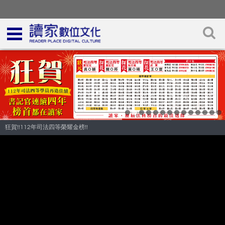
狂賀!!112年司法四等榮耀金榜!!