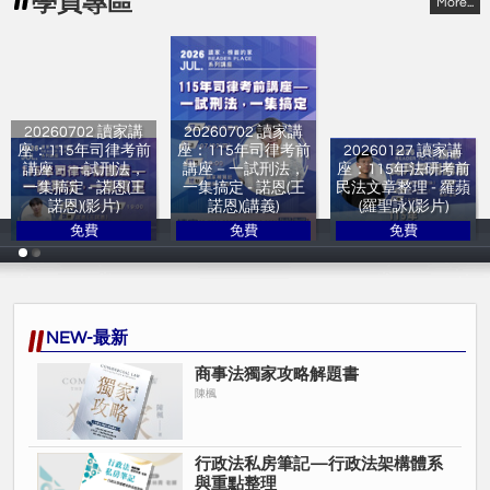
學員專區
More...
20260702 讀家講
20260702 讀家講
座：115年司律考前
座：115年司律考前
20260127 讀家講
講座－一試刑法，
講座－一試刑法，
座：115年法研考前
一集搞定 - 諾恩(王
一集搞定 - 諾恩(王
民法文章整理 - 羅蘋
諾恩)(影片)
諾恩)(講義)
(羅聖詠)(影片)
免費
免費
免費
讀家補習班
讀家補習班
讀家補習班
NEW-最新
商事法獨家攻略解題書
陳楓
行政法私房筆記—行政法架構體系
與重點整理