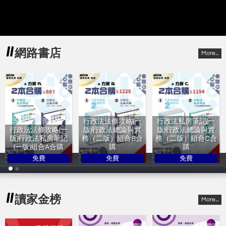
網路書店
More...
行政法法條攻略(一
行政法私房筆記(一
行政法法條攻略(一
版)行政法總論與實
版)行政法總論與實
版)行政法私房筆記
務（二版）組合B合
務（二版）組合C合
(一版)組合A合購
購
購
免費
免費
免費
讀家林青
讀家林青
讀家林青
讀家金榜
More...