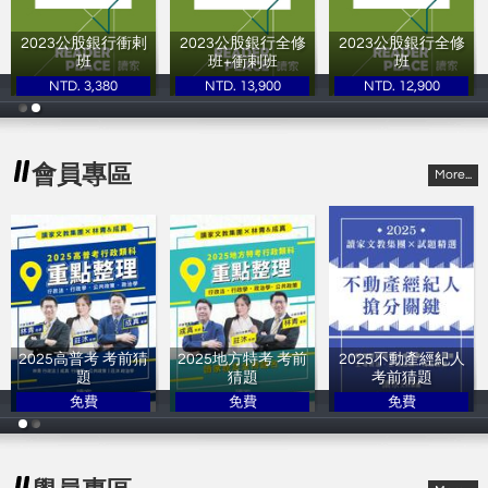
2023公股銀行衝剌
2023公股銀行全修
2023公股銀行全修
班
班+衝剌班
班
NTD. 3,380
NTD. 13,900
NTD. 12,900
讀家補習班
讀家補習班
讀家補習班
會員專區
More...
2025高普考 考前猜
2025地方特考 考前
2025不動產經紀人
題
猜題
考前猜題
免費
免費
免費
讀家補習班
讀家補習班
讀家補習班