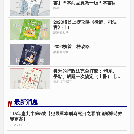
書】＊本商品頁為一版＊本書目前
已出新版＊購買時請留意＊
陳楓
2023榜首上榜攻略《律師、司法
官》(上)
讀家補習班
2020榜首上榜攻略
讀家補習班
鍾禾的行政法完全打擊： 體系、
爭點、解題一次搞定（上冊）【電
子書】
鍾禾（莊智翔）
最新消息
115年憲判字第5號【犯最重本刑為死刑之罪的追訴權時效
變更案】
2026-06-05