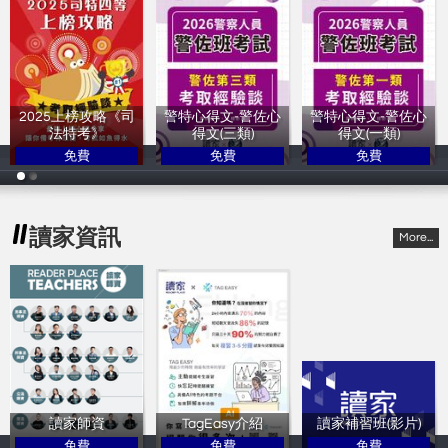
2025上榜攻略《司
警特心得文-警佐心
警特心得文-警佐心
法特考》
得文(三類)
得文(一類)
免費
免費
免費
讀家補習班
讀家補習班
讀家補習班
讀家資訊
More...
讀家師資
TagEasy介紹
讀家補習班(影片)
免費
免費
免費