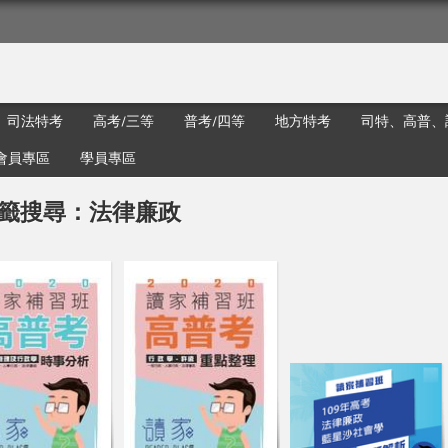
司法特考
高考/三等
普考/四等
地方特考
司特、高普、
會員專區
學員專區
籤搜尋：法律廉政