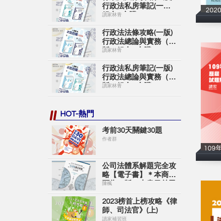
行政法私房筆記(一版)
20
組合A合購
讀家林青
行政法法條攻略(一版)
行政法總論與實務（二
版）組合B合購
讀家林青
行政法私房筆記(一版)
行政法總論與實務（二
版）組合C合購
讀家林青
HOT-熱門
考前30天關鍵30題
作者群
109
公司法體系解題完全攻
略【電子書】＊本商品
頁為一版＊本書目前已
陳楓
出新版＊購買時請留意
＊
2023榜首上榜攻略《律
師、司法官》(上)
讀家補習班