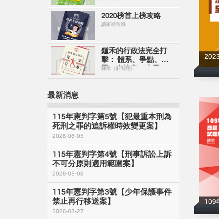
2020榜首上榜攻略
讀家補習班
鍾禾的行政法完全打
20
擊： 體系、爭點、解
題一次搞定（上冊）
鍾禾（莊智翔）
【電子書】
最新消息
115年憲判字第5號【犯最重本刑為
死刑之罪的追訴權時效變更案】
2026-06-05
115年憲判字第4號【刑事訴訟上訴
不可分原則適用範圍案】
2026-05-08
115年憲判字第3號【少年保護事件
禁止再行移送案】
10
2026-03-27