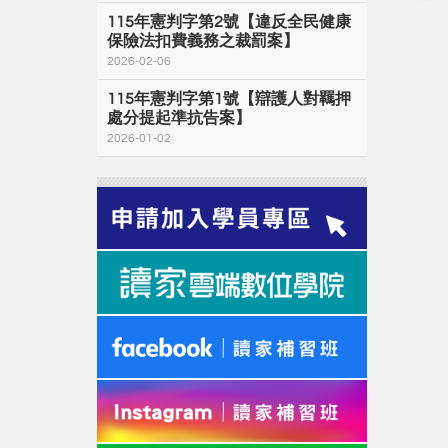
115年憲判字第2號【違反全民健康
保險法扣費義務之裁罰案】
2026-02-06
115年憲判字第1號【辯護人對羈押
處分提起準抗告案】
2026-01-02