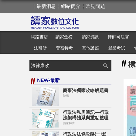
最新消息
網站簡介
常見問題
網路書店
讀家金榜
讀家資訊
律師司法官
法研所
警察特考
其他證照
就業考試
標
NEW-最新
商事法獨家攻略解題書
陳楓
行政法私房筆記—行政
法架構體系與重點整理
讀家林青
行政法法條攻略(一版)