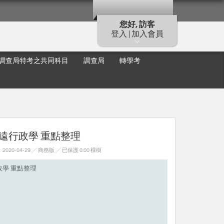
您好, 訪客
登入 | 加入會員
調查局特考之共同科目
調查局
轉學考
許遠行政學 重點整理
20-04-29 ╱ 商務版
╱ 已保護 0.00 棵樹
政學 重點整理