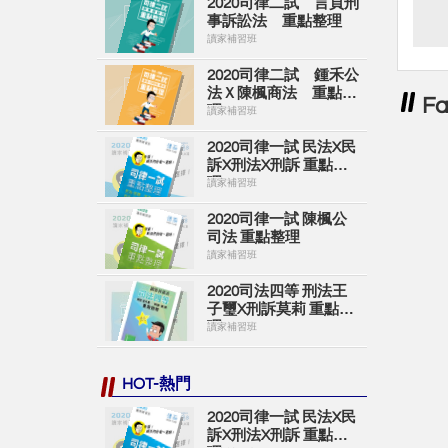
2020司律二試 言頁刑
事訴訟法 重點整理
讀家補習班
2020司律二試 鍾禾公
法Ｘ陳楓商法 重點整
F
理
讀家補習班
2020司律一試 民法X民
訴X刑法X刑訴 重點整
理
讀家補習班
2020司律一試 陳楓公
司法 重點整理
讀家補習班
2020司法四等 刑法王
子璽X刑訴莫莉 重點整
理
讀家補習班
HOT-熱門
2020司律一試 民法X民
訴X刑法X刑訴 重點整