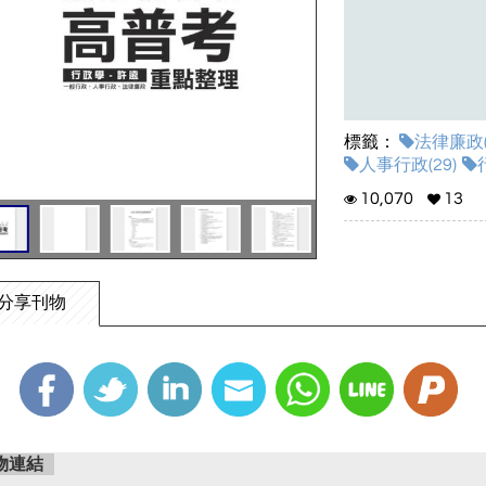
標籤：
法律廉政(
人事行政(29)
10,070
13
分享刊物
物連結