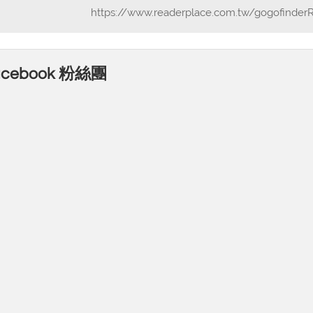
https://www.readerplace.com.tw/gogofinder
acebook 粉絲團