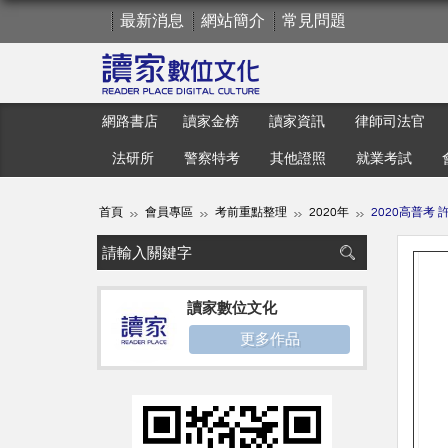
最新消息
網站簡介
常見問題
網路書店
讀家金榜
讀家資訊
律師司法官
法研所
警察特考
其他證照
就業考試
首頁
會員專區
考前重點整理
2020年
2020高普考
讀家數位文化
更多作品