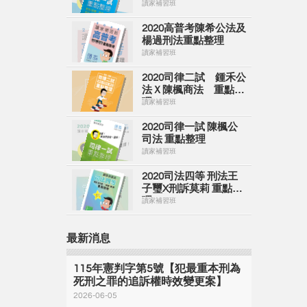
理
讀家補習班
2020高普考陳希公法及
楊過刑法重點整理
讀家補習班
2020司律二試 鍾禾公
法Ｘ陳楓商法 重點整
理
讀家補習班
2020司律一試 陳楓公
司法 重點整理
讀家補習班
2020司法四等 刑法王
子璽X刑訴莫莉 重點整
理
讀家補習班
最新消息
115年憲判字第5號【犯最重本刑為
死刑之罪的追訴權時效變更案】
2026-06-05