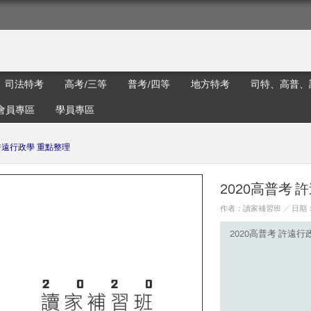
司法特考
高考/三等
普考/四等
地方特考
司特、高普、
會員專區
學員專區
 許遠行政學 重點整理
2020高普考 
作者：讀家補習班 ╱ 日期：20
2020高普考 許遠行