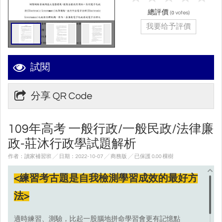
總評價
(
votes)
0
我要给予評價
試閱
分享 QR Code
109年⾼考 一般行政/一般民政/法律廉
政-莊沐⾏政學試題解析
作者：讀家補習班 ╱ 日期：2022-10-07 ╱ 商務版
╱ 已保護 0.00 棵樹
<練習考古題是自我檢測學習成效的最好方
法>
適時練習、測驗，比起一股腦地拼命學習會更有記憶點