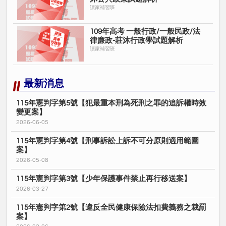
讀家補習班
109年⾼考 一般行政/一般民政/法
律廉政-莊沐⾏政學試題解析
讀家補習班
最新消息
115年憲判字第5號【犯最重本刑為死刑之罪的追訴權時效
變更案】
2026-06-05
115年憲判字第4號【刑事訴訟上訴不可分原則適用範圍
案】
2026-05-08
115年憲判字第3號【少年保護事件禁止再行移送案】
2026-03-27
115年憲判字第2號【違反全民健康保險法扣費義務之裁罰
案】