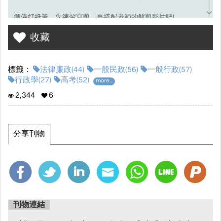
準備好紙筆，先練習寫題，再搭配老師的解題影片吧!
收藏
考選部試題連結☞
點我前往
標籤：
法律廉政(44)
一般民政(56)
一般行政(57)
行政學(27)
高考(52)
more...
2,344
6
分享刊物
刊物連結