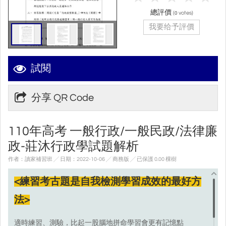
總評價
(
votes)
0
我要给予評價
試閱
分享 QR Code
110年⾼考 一般行政/一般民政/法律廉
政-莊沐⾏政學試題解析
作者：讀家補習班 ╱ 日期：2022-10-06 ╱ 商務版
╱ 已保護 0.00 棵樹
<練習考古題是自我檢測學習成效的最好方
法>
適時練習、測驗，比起一股腦地拼命學習會更有記憶點