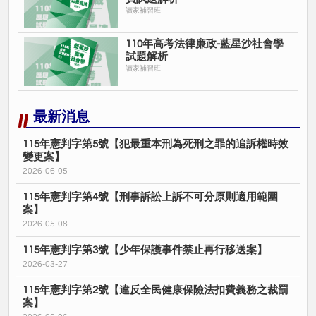
讀家補習班
110年高考法律廉政-藍星沙社會學
試題解析
讀家補習班
最新消息
115年憲判字第5號【犯最重本刑為死刑之罪的追訴權時效
變更案】
2026-06-05
115年憲判字第4號【刑事訴訟上訴不可分原則適用範圍
案】
2026-05-08
115年憲判字第3號【少年保護事件禁止再行移送案】
2026-03-27
115年憲判字第2號【違反全民健康保險法扣費義務之裁罰
案】