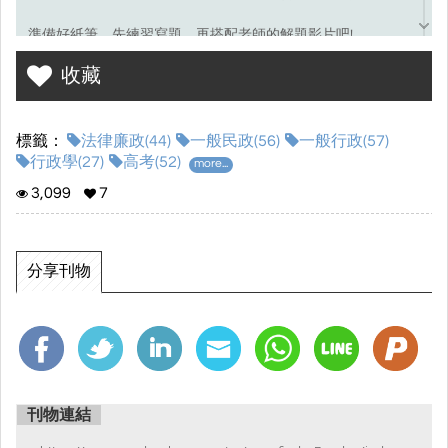
準備好紙筆，先練習寫題，再搭配老師的解題影片吧!
收藏
考選部試題連結☞
點我前往
標籤：
法律廉政(44)
一般民政(56)
一般行政(57)
行政學(27)
高考(52)
more...
3,099
7
分享刊物
刊物連結