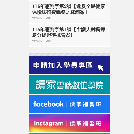
115年憲判字第2號【違反全民健康
保險法扣費義務之裁罰案】
2026-02-06
115年憲判字第1號【辯護人對羈押
處分提起準抗告案】
2026-01-02