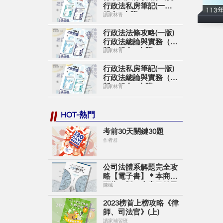
行政法私房筆記(一版)
113
組合A合購
讀家林青
行政法法條攻略(一版)
行政法總論與實務（二
版）組合B合購
讀家林青
行政法私房筆記(一版)
行政法總論與實務（二
版）組合C合購
讀家林青
HOT-熱門
考前30天關鍵30題
作者群
公司法體系解題完全攻
略【電子書】＊本商品
頁為一版＊本書目前已
陳楓
出新版＊購買時請留意
＊
2023榜首上榜攻略《律
師、司法官》(上)
讀家補習班