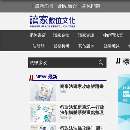
最新消息
網站簡介
常見問題
網路書店
讀家金榜
讀家資訊
律師司法官
法研所
警察特考
其他證照
就業考試
標
NEW-最新
商事法獨家攻略解題書
陳楓
行政法私房筆記—行政
法架構體系與重點整理
讀家林青
行政法法條攻略(一版)