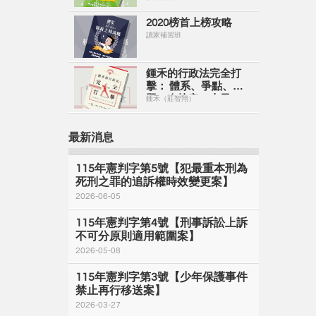
2020榜首上榜攻略
讀家補習班
鍾禾的行政法完全打
擊： 體系、爭點、解
題一次搞定（上冊）
鍾禾（莊智翔）
【電子書】
最新消息
115年憲判字第5號【犯最重本刑為
死刑之罪的追訴權時效變更案】
2026-06-05
115年憲判字第4號【刑事訴訟上訴
不可分原則適用範圍案】
2026-05-08
115年憲判字第3號【少年保護事件
禁止再行移送案】
2026-03-27