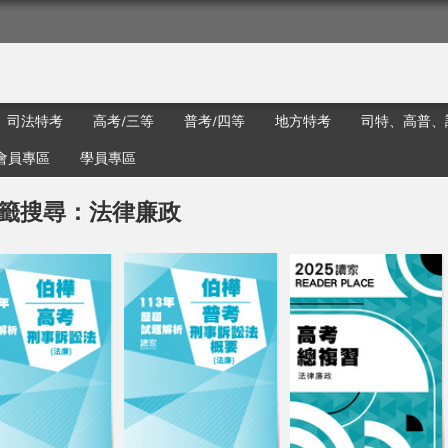
司法特考
高考/三等
普考/四等
地方特考
司特、高普、
會員專區
學員專區
籤搜尋：法律廉政