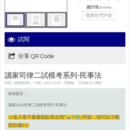
總評價
(
votes)
0
我要给予評價
試閱
分享 QR Code
讀家司律二試模考系列-民事法
作者：讀家補習班 ╱ 日期：2023-10-05 ╱ 商務版
╱ 已保護 0.01 棵樹
收錄題目：
讀家2022司律二試模考系列-民事法
☆進入電子書畫面點選左側⌜
☁下載
⌟符號，就可以下載
題目囉!!☆