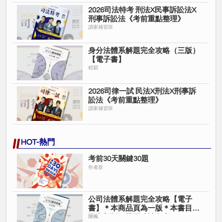
2026司法特考 刑法X民事訴訟法X
刑事訴訟法《考前重點整理》
讀家補習班
身分法體系解題完全攻略（三版）
【電子書】
程穎
2026司律一試 民法X刑法X刑事訴
訟法《考前重點整理》
讀家補習班
HOT-熱門
考前30天關鍵30題
作者群
公司法體系解題完全攻略【電子
書】＊本商品頁為一版＊本書目前
已出新版＊購買時請留意＊
陳楓