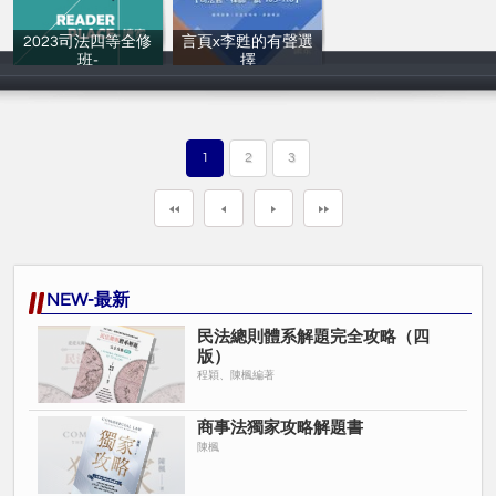
2023司法四等全修
言頁x李甦的有聲選
班-
擇
平若古
言頁、李甦
1
2
3
NEW-最新
民法總則體系解題完全攻略（四
版）
程穎、陳楓編著
商事法獨家攻略解題書
陳楓