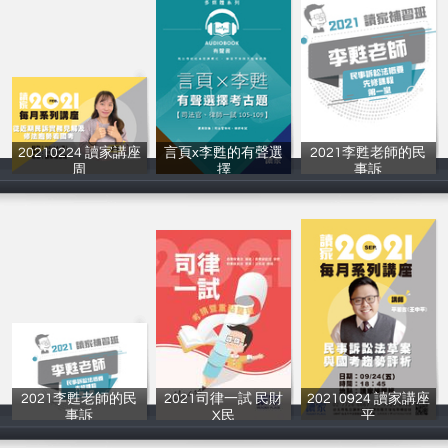
20210224 讀家講座
言頁x李甦的有聲選
2021李甦老師的民
周
擇
事訴
讀家補習班
言頁、李甦
讀家補習班
2021李甦老師的民
2021司律一試 民財
20210924 讀家講座
事訴
X民
平
讀家補習班
讀家補習班
讀家補習班