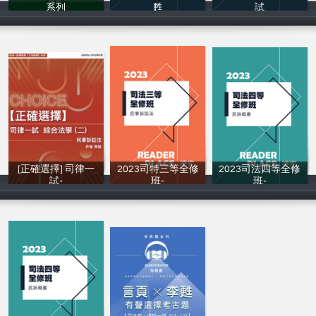
系列
甦
試
讀家補習班
讀家補習班
讀家補習班
[正確選擇] 司律一
2023司特三等全修
2023司法四等全修
試-
班-
班-
周瑜
李甦
李甦