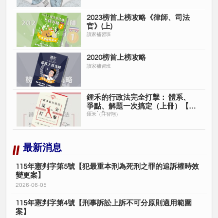
2023榜首上榜攻略《律師、司法
官》(上)
讀家補習班
2020榜首上榜攻略
讀家補習班
鍾禾的行政法完全打擊： 體系、
爭點、解題一次搞定（上冊）【電
子書】
鍾禾（莊智翔）
最新消息
115年憲判字第5號【犯最重本刑為死刑之罪的追訴權時效
變更案】
2026-06-05
115年憲判字第4號【刑事訴訟上訴不可分原則適用範圍
案】